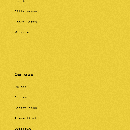
Konst
Lilla baren
Stora Baren
Matsalen
Om oss
Om oss
Ansvar
Lediga jobb
Presentkort
Pressrum