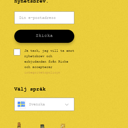
nyhetsbrev.
Skicka
Ja tack, jag vill ta emot
nyhetsbrev och
erbjudanden från Riche
och accepterar
integritetspolicyn
Välj språk
Svenska