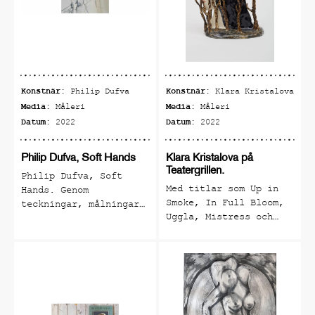
utställningar från
kontemporära konstnärer
som ställer ut hos oss.
Verken från de tillfälliga
utställningarna är till
Konstnär:
Konstnär:
Philip Dufva
Klara Kristalova
salu och kan köpas på
Media:
Media:
Måleri
Måleri
plats.
Datum:
Datum:
2022
2022
Allt är inte alltid vad du
Philip Dufva, Soft Hands
Klara Kristalova på
förväntar dig och det du
Teatergrillen.
Philip Dufva, Soft
förväntar dig är inte
Med titlar som Up in
Hands. Genom
alltid det du egentligen
Smoke, In Full Bloom,
teckningar, målningar,
Uggla, Mistress och
vill se. Riche är ett
och skulpturer,
Stjärnan kryper sig
diskuterar Dufva
levande galleri som måste
Klaras värld in på
teckningen som en
upplevas.
Teatergrillen. Klara
koppling mellan
visar stengods
intimitet och ordlöst
skulpturer, målningar,
språk. Dufvas gester
teckningar och grafik
föreslår en mjuk hands