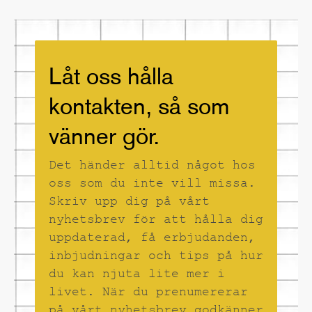
för
som påminner om
om ”Holkhemmet”.
porträtt, från början
blänkande hud, och i
av Helenes karriär (de
inlägg
en Trompe Lóeil-
tidigaste bilderna
liknande lek tar
gjorde Helene i
bilderna klivet in i
tjugoårsåldern).
Låt oss hålla
erotik och sensualism.
Helene Schmitz är
kanske mest känd för
kontakten, så som
att arbeta med serier
som handlar om
vänner gör.
invasion av olika slag
och människans
Det händer alltid något hos
komplicerade relation
till naturen.
oss som du inte vill missa.
Skriv upp dig på vårt
nyhetsbrev för att hålla dig
uppdaterad, få erbjudanden,
inbjudningar och tips på hur
du kan njuta lite mer i
livet. När du prenumererar
på vårt nyhetsbrev godkänner