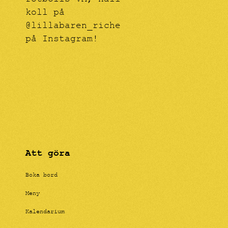
fotbolls-VM, håll
koll på
@lillabaren_riche
på Instagram!
Att göra
Boka bord
Meny
Kalendarium