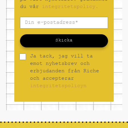
du vår
integritetspolicy.
Skicka
Ja tack, jag vill ta
emot nyhetsbrev och
erbjudanden från Riche
och accepterar
integritetspolicyn