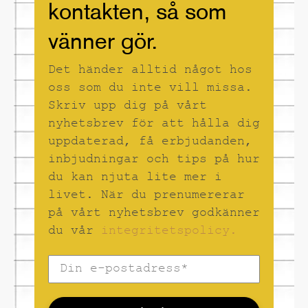
Time magazine och
kontakten, så som
Vanity Fair, han
betraktadades av
vänner gör.
Harper’s Bazaar som
”troligen den mest
Det händer alltid något hos
kontroversiella
paparazzon genom
oss som du inte vill missa.
tiderna”.
Skriv upp dig på vårt
nyhetsbrev för att hålla dig
uppdaterad, få erbjudanden,
inbjudningar och tips på hur
du kan njuta lite mer i
livet. När du prenumererar
på vårt nyhetsbrev godkänner
du vår
integritetspolicy.