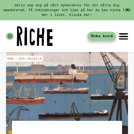
Skriv upp dig på vårt nyhetsbrev för att hålla dig
uppdaterad, få inbjudningar och tips på hur du kan njuta lite
mer i livet. Klicka här!
Boka bord
Fortsätt
Hem
Ron Galella
till
innehållet