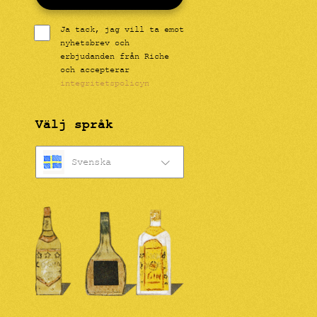
Ja tack, jag vill ta emot
nyhetsbrev och
erbjudanden från Riche
och accepterar
integritetspolicyn
Välj språk
Svenska