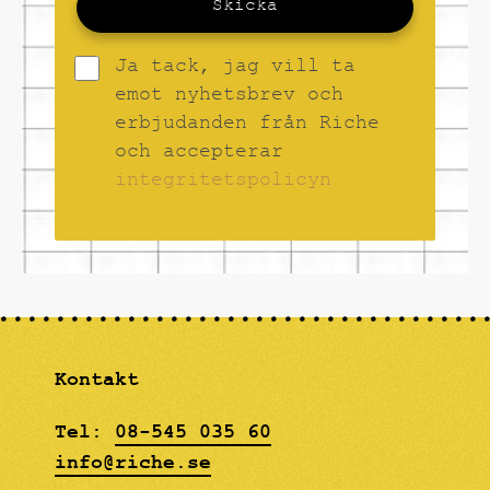
Skicka
Ja tack, jag vill ta
emot nyhetsbrev och
erbjudanden från Riche
och accepterar
integritetspolicyn
Kontakt
Tel:
08-545 035 60
info@riche.se