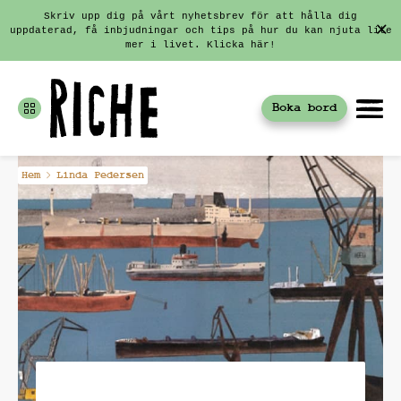
Skriv upp dig på vårt nyhetsbrev för att hålla dig
uppdaterad, få inbjudningar och tips på hur du kan njuta lite
mer i livet. Klicka här!
Boka bord
Fortsätt
Hem
Linda Pedersen
till
innehållet