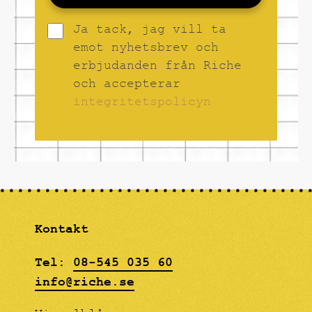
Ja tack, jag vill ta
emot nyhetsbrev och
erbjudanden från Riche
och accepterar
integritetspolicyn
Kontakt
Tel:
08-545 035 60
info@riche.se