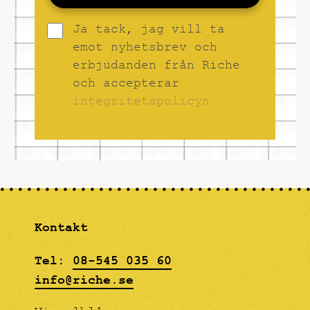
Ja tack, jag vill ta
emot nyhetsbrev och
erbjudanden från Riche
och accepterar
integritetspolicyn
Kontakt
Tel:
08-545 035 60
info@riche.se