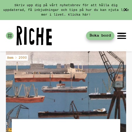
Skriv upp dig på vårt nyhetsbrev för att hålla dig
uppdaterad, få inbjudningar och tips på hur du kan njuta lite
mer i livet. Klicka här!
Boka bord
Fortsätt
Hem
2000
till
innehållet