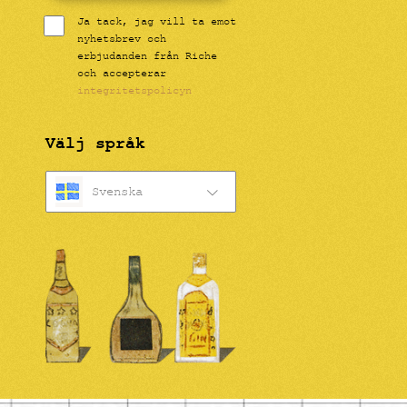
Ja tack, jag vill ta emot
nyhetsbrev och
erbjudanden från Riche
och accepterar
integritetspolicyn
Välj språk
Svenska