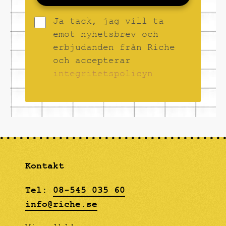
Ja tack, jag vill ta
emot nyhetsbrev och
erbjudanden från Riche
och accepterar
integritetspolicyn
Kontakt
Tel:
08-545 035 60
info@riche.se