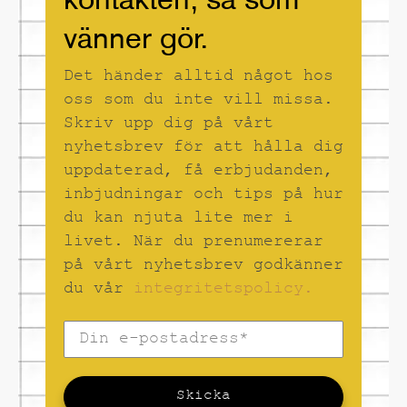
vänner gör.
Det händer alltid något hos
oss som du inte vill missa.
Skriv upp dig på vårt
nyhetsbrev för att hålla dig
uppdaterad, få erbjudanden,
inbjudningar och tips på hur
du kan njuta lite mer i
livet. När du prenumererar
på vårt nyhetsbrev godkänner
du vår
integritetspolicy.
Skicka