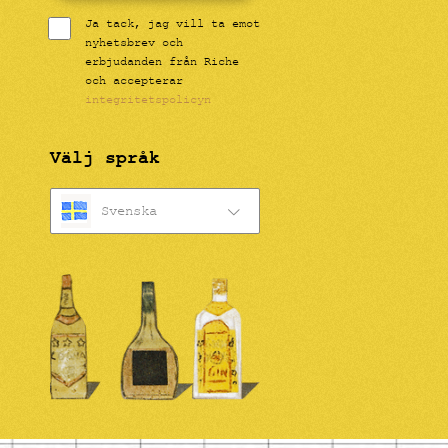
Ja tack, jag vill ta emot
nyhetsbrev och
erbjudanden från Riche
och accepterar
integritetspolicyn
Välj språk
Svenska