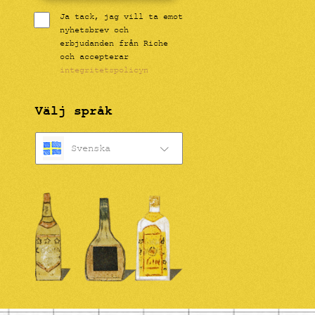
Ja tack, jag vill ta emot
nyhetsbrev och
erbjudanden från Riche
och accepterar
integritetspolicyn
Välj språk
Svenska