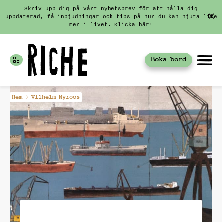
Skriv upp dig på vårt nyhetsbrev för att hålla dig
uppdaterad, få inbjudningar och tips på hur du kan njuta lite
mer i livet. Klicka här!
Boka bord
Fortsätt
Hem
Vilhelm Nyroos
till
innehållet