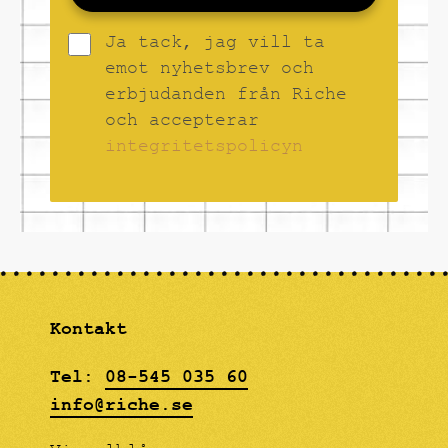
Ja tack, jag vill ta
emot nyhetsbrev och
erbjudanden från Riche
och accepterar
integritetspolicyn
Kontakt
Tel:
08-545 035 60
info@riche.se