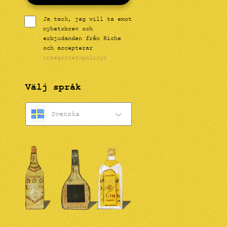
Ja tack, jag vill ta emot
nyhetsbrev och
erbjudanden från Riche
och accepterar
integritetspolicyn
Välj språk
Svenska