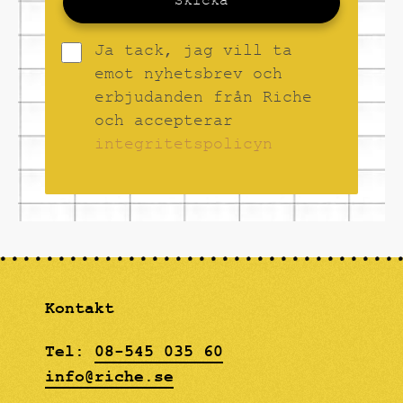
Skicka
Ja tack, jag vill ta
emot nyhetsbrev och
erbjudanden från Riche
och accepterar
integritetspolicyn
Kontakt
Tel:
08-545 035 60
info@riche.se