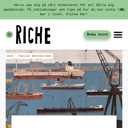
Skriv upp dig på vårt nyhetsbrev för att hålla dig
uppdaterad, få inbjudningar och tips på hur du kan njuta lite
mer i livet. Klicka här!
Boka bord
Fortsätt
Hem
Fabian Mannheimer
till
innehållet