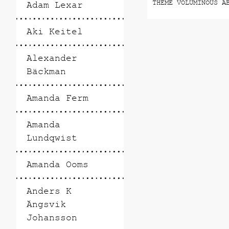
THEME VOLUMINOUS A
Adam Lexar
AND IS PRESENTED A
OF PRODUCTS THAT B
Aki Keitel
ALSO STAND OUT. CR
COLLECTIVE IS A
MULTIDISCIPLINARY 
Alexander
COLLECTIVE FOUNDED
Bäckman
STOCKHOLM IN 2013 
OF YOUNG DESIGNERS
ARTISTS. May 29 - August 18,
Amanda Ferm
2018 Riche Lilla B
Amanda
Lundqwist
Amanda Ooms
Anders K
Ängsvik
Johansson