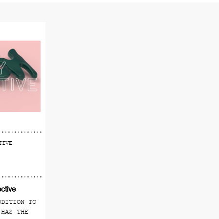
lningar från kontemporära konstnärer som 
 oss. Verken från de tillfälliga utställn
är till salu och kan köpas på plats.
är inte alltid vad du förväntar dig och 
ar dig är inte alltid det du egentligen 
he är ett levande galleri som måste upple
TIVE
ctive
DDITION TO
 HAS THE