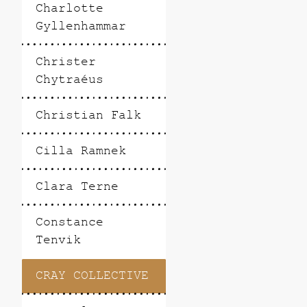
Charlotte
Gyllenhammar
Christer
Chytraéus
Christian Falk
Cilla Ramnek
Clara Terne
Constance
Tenvik
CRAY COLLECTIVE