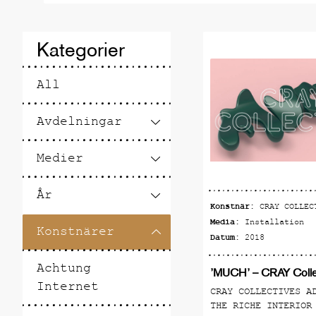
utstäl
ut hos
Kategorier
Allt 
All
förvänt
Ric
Avdelningar
Medier
År
Konstnär:
CRAY COLLEC
Media:
Installation
Konstnärer
Datum:
2018
Achtung
’MUCH’ – CRAY Colle
Internet
CRAY COLLECTIVES A
THE RICHE INTERIOR