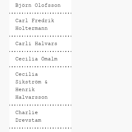
Björn Olofsson
Carl Fredrik
Holtermann
Carli Halvars
Cecilia Ömalm
Cecilia
Sikström &
Henrik
Halvarsson
Charlie
Drevstam