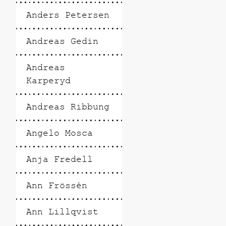
Anders Petersen
Andreas Gedin
Andreas
Karperyd
Andreas Ribbung
Angelo Mosca
Anja Fredell
Ann Frössén
Ann Lillqvist