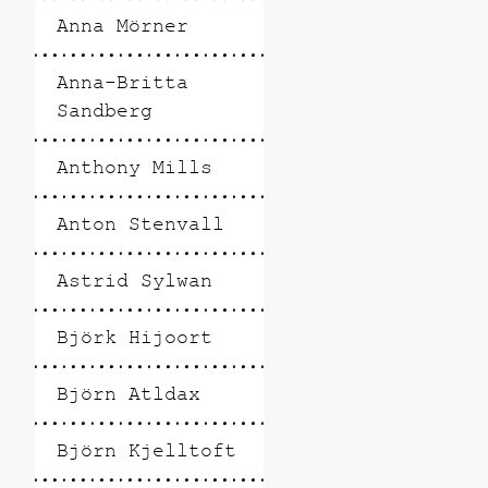
Anna Mörner
Anna-Britta
Sandberg
Anthony Mills
Anton Stenvall
Astrid Sylwan
Björk Hijoort
Björn Atldax
Björn Kjelltoft