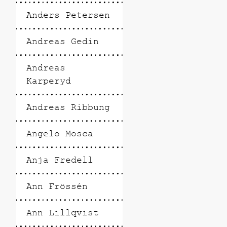
Anders Petersen
Andreas Gedin
Andreas
Karperyd
Andreas Ribbung
Angelo Mosca
Anja Fredell
Ann Frössén
Ann Lillqvist