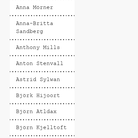
Anna Mörner
Anna-Britta
Sandberg
Anthony Mills
Anton Stenvall
Astrid Sylwan
Björk Hijoort
Björn Atldax
Björn Kjelltoft