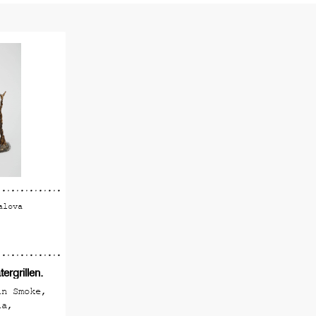
lningar från kontemporära konstnärer som 
 oss. Verken från de tillfälliga utställn
är till salu och kan köpas på plats.
är inte alltid vad du förväntar dig och 
ar dig är inte alltid det du egentligen 
he är ett levande galleri som måste upple
alova
ergrillen.
in Smoke,
la,