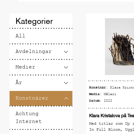
utstäl
ut hos
Kategorier
Allt 
All
förvänt
Ric
Avdelningar
Medier
År
Konstnär:
Klara Krist
Media:
Måleri
Konstnärer
Datum:
2022
Achtung
Klara Kristalova på Teat
Internet
Med titlar som Up 
In Full Bloom, Ugg