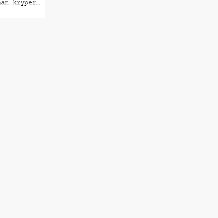
nan kryper
n på
ra visar
r,
gar och
llens
ssa verk
n andra
r att
briljanta
ningar som
ika mycket
hennes
gl.
ck hon