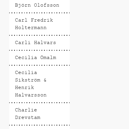
Björn Olofsson
Carl Fredrik
Holtermann
Carli Halvars
Cecilia Ömalm
Cecilia
Sikström &
Henrik
Halvarsson
Charlie
Drevstam