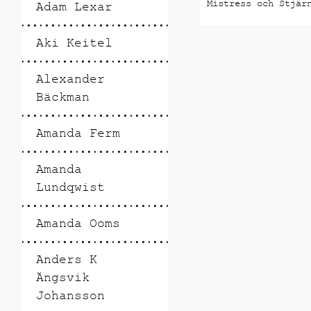
Mistress och Stjär
Adam Lexar
sig Klaras värld i
Teatergrillen. Kla
Aki Keitel
stengods skulpture
målningar, tecknin
grafik i Teatergri
Alexander
matsal och Bar. Vi
Bäckman
smyger sig in i
fönsternischer, me
hängs på väggar fö
Amanda Ferm
påminna om Klaras 
målningar och teck
Amanda
ibland inte fått l
uppmärksamhet som 
Lundqwist
skulpturer (på Kun
Konsthögskolan. gi
Amanda Ooms
grafiklinjen).
Anders K
Ängsvik
Johansson