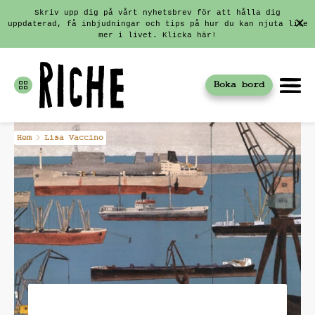
Skriv upp dig på vårt nyhetsbrev för att hålla dig
uppdaterad, få inbjudningar och tips på hur du kan njuta lite
mer i livet. Klicka här!
Boka bord
Fortsätt
Hem
Lisa Vaccino
till
innehållet