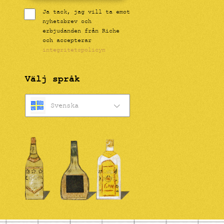
Ja tack, jag vill ta emot
nyhetsbrev och
erbjudanden från Riche
och accepterar
integritetspolicyn
Välj språk
Svenska