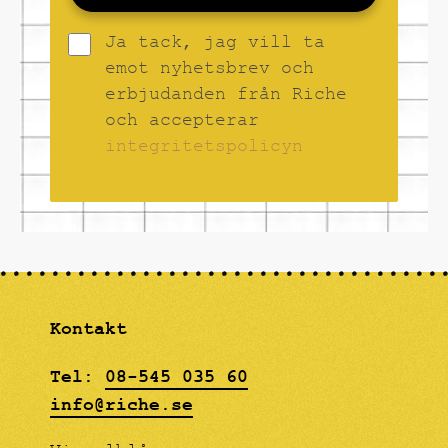
Ja tack, jag vill ta
emot nyhetsbrev och
erbjudanden från Riche
och accepterar
integritetspolicyn
Kontakt
Tel:
08-545 035 60
info@riche.se