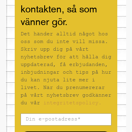
blir som att måla där
kontakten, så som
garnet blir färgen.
För Eva är måleriet en
vänner gör.
livsstil och någonting
helt nödvändigt i mitt
Det händer alltid något hos
liv. Jag har målat i
hela mitt liv. Det är
oss som du inte vill missa.
mitt liv. - Eva Kerek
Skriv upp dig på vårt
nyhetsbrev för att hålla dig
uppdaterad, få erbjudanden,
inbjudningar och tips på hur
du kan njuta lite mer i
livet. När du prenumererar
på vårt nyhetsbrev godkänner
du vår
integritetspolicy.