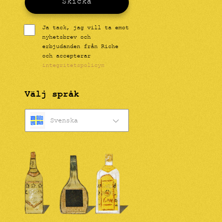
Skicka
Ja tack, jag vill ta emot
nyhetsbrev och
erbjudanden från Riche
och accepterar
integritetspolicyn
Välj språk
Svenska