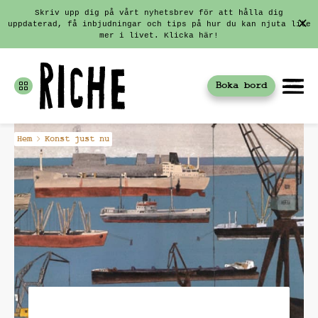
Skriv upp dig på vårt nyhetsbrev för att hålla dig
uppdaterad, få inbjudningar och tips på hur du kan njuta lite
mer i livet. Klicka här!
Boka bord
Fortsätt
Hem
Konst just nu
till
innehållet