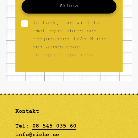
Skicka
Ja tack, jag vill ta
emot nyhetsbrev och
erbjudanden från Riche
och accepterar
integritetspolicyn
Kontakt
Tel:
08-545 035 60
info@riche.se