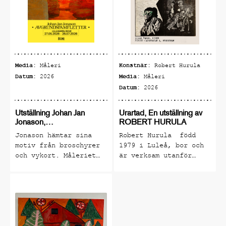
utställningar från
kontemporära konstnärer
som ställer ut hos oss.
Verken från de tillfälliga
utställningarna är till
Media:
Konstnär:
Måleri
Robert Hurula
salu och kan köpas på
Datum:
Media:
2026
Måleri
plats.
Datum:
2026
Allt är inte alltid vad du
Utställning Johan Jan
Urartad, En utställning av
förväntar dig och det du
Jonason,
ROBERT HURULA
förväntar dig är inte
Avgrundspamfletter
Jonason hämtar sina
Robert Hurula född
alltid det du egentligen
motiv från broschyrer
1979 i Luleå, bor och
och vykort. Måleriet
är verksam utanför
vill se. Riche är ett
inspireras av japansk
Stockholm. Han har
levande galleri som måste
träsnittskonst från
blivit känd som en
upplevas.
slutet av 1800-talet
artist med enormt hög
med lysande färgfält,
grad av konstnärlig
gradvisa
integritet, och med en
färgövergångar,
osviklig nerv. Han