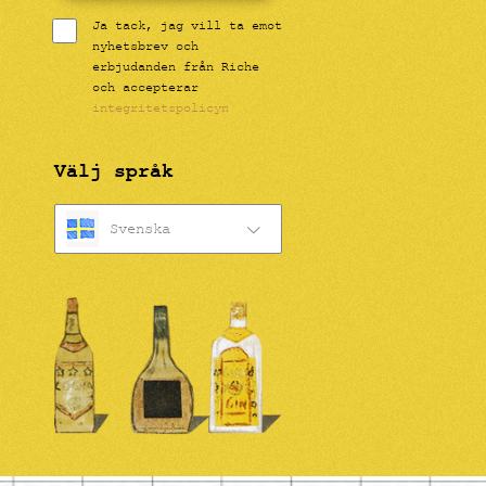
Ja tack, jag vill ta emot
nyhetsbrev och
erbjudanden från Riche
och accepterar
integritetspolicyn
Välj språk
Svenska