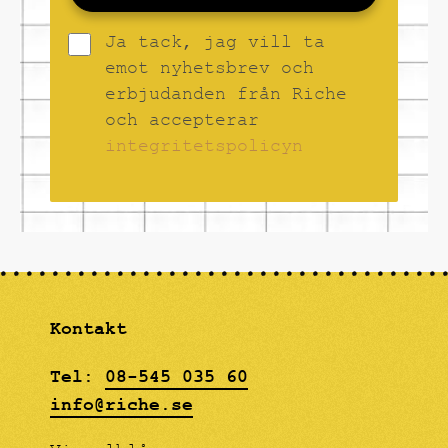
Ja tack, jag vill ta
emot nyhetsbrev och
erbjudanden från Riche
och accepterar
integritetspolicyn
Kontakt
Tel:
08-545 035 60
info@riche.se