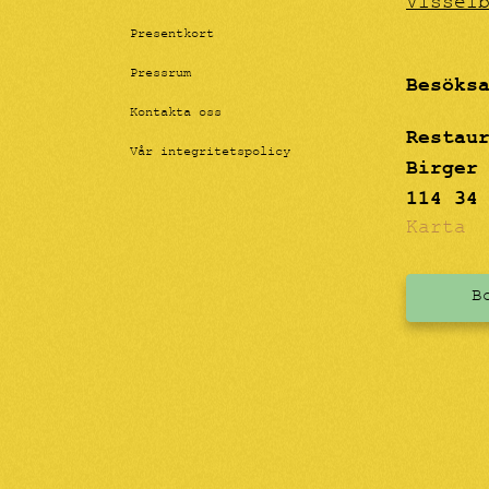
Vissel
Presentkort
Pressrum
Besöks
Kontakta oss
Restau
Vår integritetspolicy
Birger
114 34
Karta
B