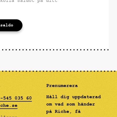
kolla saldot på ditt
 saldo
t
Prenumerera
Håll dig uppdaterad
8-545 035 60
om vad som händer
iche.se
på Riche, få