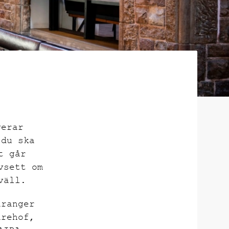
verar
 du ska
t går
vsett om
väll.
uranger
urehof,