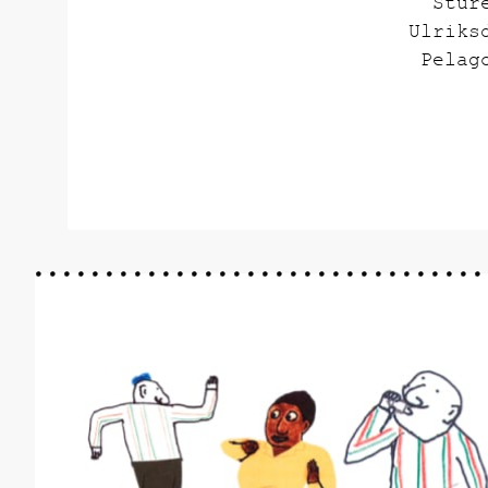
Stur
Ulriks
Pelag