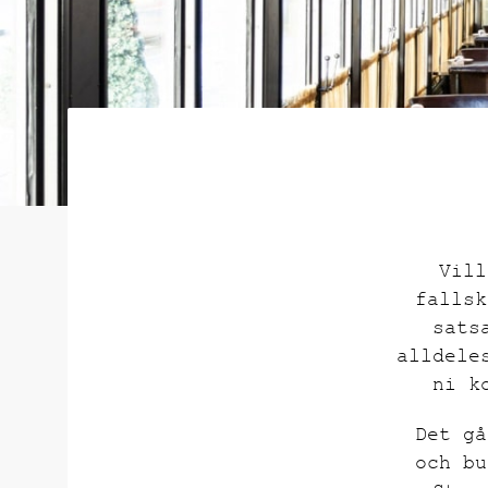
Vill
fallsk
sats
alldele
ni k
Det gå
och bu