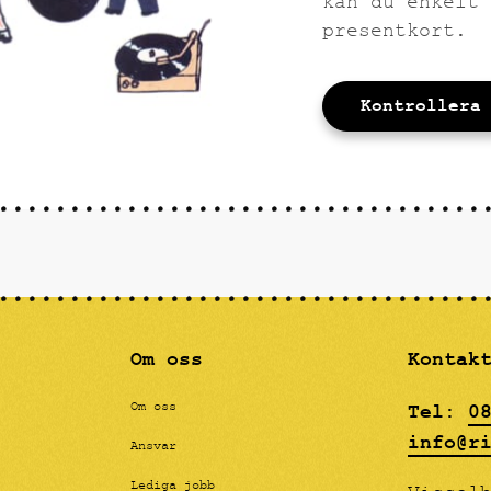
kan du enkelt 
presentkort.
Kontrollera
Om oss
Kontak
Tel:
0
Om oss
info@r
Ansvar
Lediga jobb