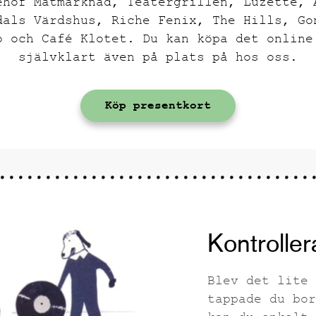
ehof Matmarknad, Teatergrillen, Luzette, 
dals Värdshus, Riche Fenix, The Hills, Go
o och Café Klotet. Du kan köpa det online
självklart även på plats på hos oss.
Köp presentkort
Kontroller
Blev det lite 
tappade du bor