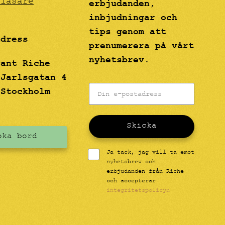
blåsare
erbjudanden,
inbjudningar och
tips genom att
adress
prenumerera på vårt
nyhetsbrev.
rant Riche
 Jarlsgatan 4
 Stockholm
Skicka
oka bord
Ja tack, jag vill ta emot
nyhetsbrev och
erbjudanden från Riche
och accepterar
integritetspolicyn