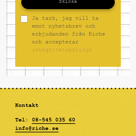
Skicka
Ja tack, jag vill ta
emot nyhetsbrev och
erbjudanden från Riche
och accepterar
integritetspolicyn
Kontakt
Tel:
08-545 035 60
info@riche.se