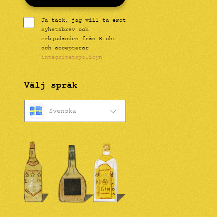
Ja tack, jag vill ta emot
nyhetsbrev och
erbjudanden från Riche
och accepterar
integritetspolicyn
Välj språk
Svenska