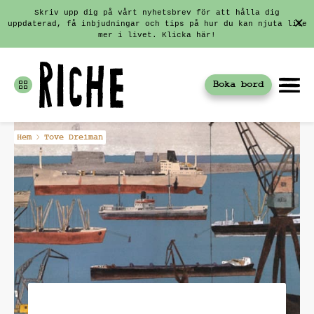
Skriv upp dig på vårt nyhetsbrev för att hålla dig
uppdaterad, få inbjudningar och tips på hur du kan njuta lite
mer i livet. Klicka här!
Boka bord
Fortsätt
Hem
Tove Dreiman
till
innehållet