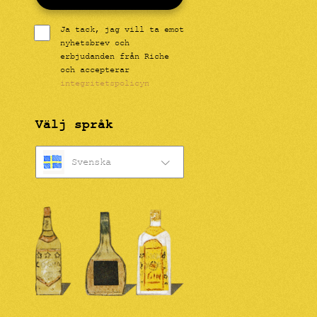
Ja tack, jag vill ta emot
nyhetsbrev och
erbjudanden från Riche
och accepterar
integritetspolicyn
Välj språk
Svenska