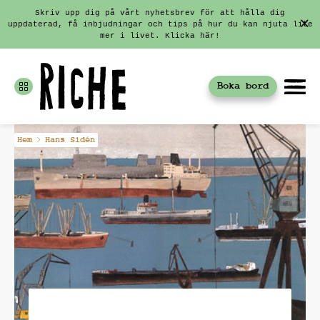
Skriv upp dig på vårt nyhetsbrev för att hålla dig
uppdaterad, få inbjudningar och tips på hur du kan njuta lite
mer i livet. Klicka här!
Boka bord
Fortsätt
Hem
Hans Sidén
till
innehållet