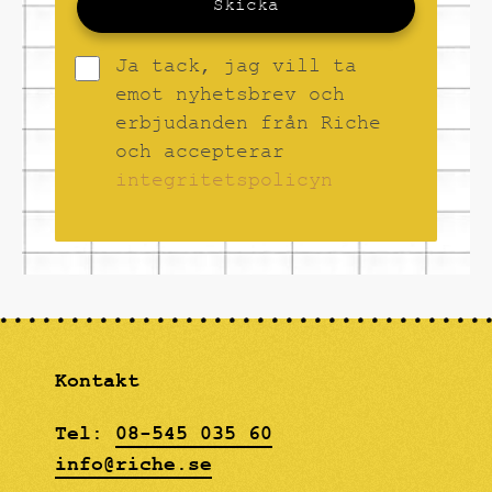
Skicka
Ja tack, jag vill ta
emot nyhetsbrev och
erbjudanden från Riche
och accepterar
integritetspolicyn
Kontakt
Tel:
08-545 035 60
info@riche.se