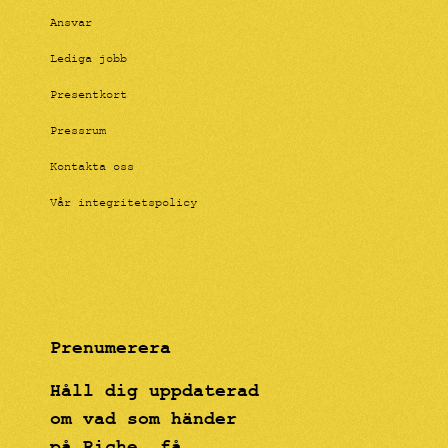
Ansvar
Lediga jobb
Presentkort
Pressrum
Kontakta oss
Vår integritetspolicy
Prenumerera
Håll dig uppdaterad
om vad som händer
på Riche, få