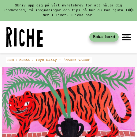
Skriv upp dig på vårt nyhetsbrev för att hålla dig
uppdaterad, få inbjudningar och tips på hur du kan njuta lite
mer i livet. Klicka här!
Boka bord
Fortsätt
Hem
Konst
Yoyo Nasty – ‘NASTY VASES’
till
innehållet