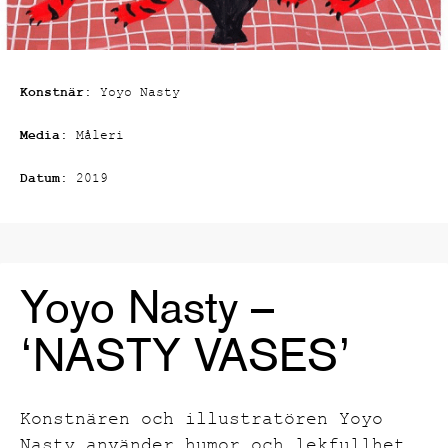
Konstnär:
Yoyo Nasty
Media:
Måleri
Datum:
2019
Yoyo Nasty –
‘NASTY VASES’
Konstnären och illustratören Yoyo
Nasty använder humor och lekfullhet