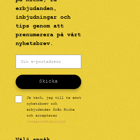
erbjudanden,
inbjudningar och
tips genom att
prenumerera på vårt
nyhetsbrev.
Skicka
Ja tack, jag vill ta emot
nyhetsbrev och
erbjudanden från Riche
och accepterar
integritetspolicyn
Välj språk