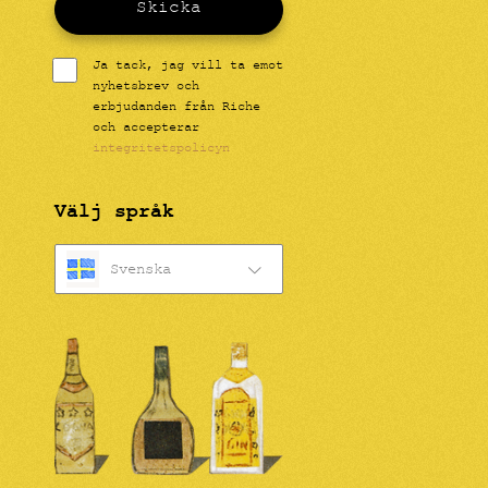
Skicka
Ja tack, jag vill ta emot
nyhetsbrev och
erbjudanden från Riche
och accepterar
integritetspolicyn
Välj språk
Svenska