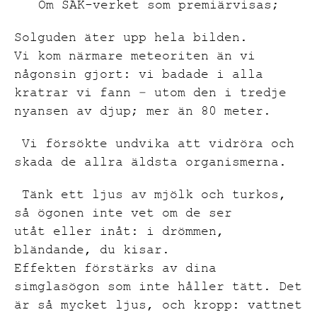
Om SAK-verket som premiärvisas;
Solguden äter upp hela bilden.
Vi kom närmare meteoriten än vi
någonsin gjort: vi badade i alla
kratrar vi fann – utom den i tredje
nyansen av djup; mer än 80 meter.
Vi försökte undvika att vidröra och
skada de allra äldsta organismerna.
Tänk
ett ljus av mjölk och turkos,
så ögonen inte vet om de ser
ut
åt
eller in
åt: i
drömmen,
bländande,
du kisar.
Effekten
förstärks av dina
simglasögon som inte håller tätt. Det
är så mycket ljus, och kropp: vattnet