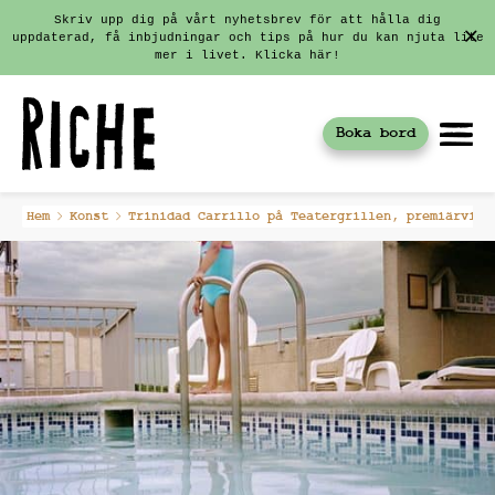
Skriv upp dig på vårt nyhetsbrev för att hålla dig
uppdaterad, få inbjudningar och tips på hur du kan njuta lite
mer i livet. Klicka här!
Boka bord
Fortsätt
Hem
Konst
Trinidad Carrillo på Teatergrillen, premiärvisn
till
innehållet