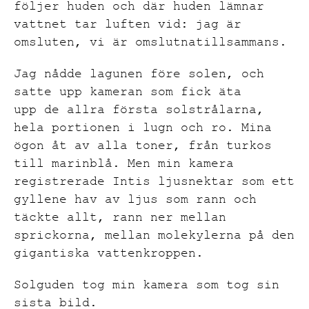
följe
r huden och där huden lämnar
vattnet tar
luften
vid
:
jag är
omsluten,
vi
är
omslutna
tillsammans
.
Jag nådde
lagunen före solen, och
satte upp k
ameran som fick äta
upp
de
allra första solstrålarna,
hela portionen
i lugn och ro. Mina
ögon åt av alla toner, från turkos
till marinblå
. Men min kamera
re
gistrerade
Intis
ljusnektar
som ett
gyllene hav av ljus som rann och
täckte allt, rann ner mellan
sprickorna, mellan molekylerna på den
gigantiska
vattenkroppen
.
Solguden tog min kamera som tog sin
sista bild.