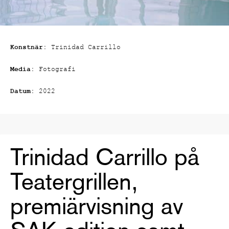
Konstnär:
Trinidad Carrillo
Media:
Fotografi
Datum:
2022
Trinidad Carrillo på
Teatergrillen,
premiärvisning av