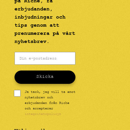
på Riche, få
erbjudanden,
inbjudningar och
tips genom att
prenumerera på vårt
nyhetsbrev.
Skicka
Ja tack, jag vill ta emot
nyhetsbrev och
erbjudanden från Riche
och accepterar
integritetspolicyn