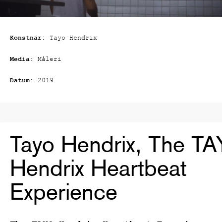
Konstnär:
Tayo Hendrix
Media:
Måleri
Datum:
2019
Tayo Hendrix, The T
Hendrix Heartbeat
Experience