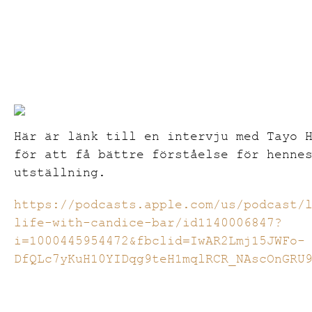
Här är länk till en intervju med Tayo 
för att få bättre förståelse för henne
utställning.
https://podcasts.apple.com/us/podcast/
life-with-candice-bar/id1140006847?
i=1000445954472&fbclid=IwAR2Lmj15JWFo-
DfQLc7yKuH10YIDqg9teH1mqlRCR_NAscOnGRU