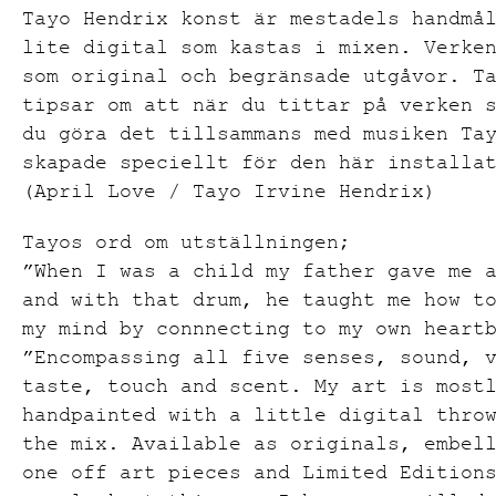
Tayo Hendrix konst är mestadels handmå
lite digital som kastas i mixen.
Verken
som original och begränsade utgåvor.
Ta
tipsar om att n
är du tittar på verken 
du göra det tillsammans med musiken Ta
skapade speciellt för den här installa
(April Love / Tayo Irvine Hendrix)
Tayos ord om utställningen;
”When I was a child my father gave me 
and with that drum, he taught me how t
my mind by connnecting to my own heart
”Encompassing all five senses, sound, 
taste, touch and scent. My art is most
handpainted with a little digital thro
the mix. Available as originals, embel
one off art pieces and Limited Edition