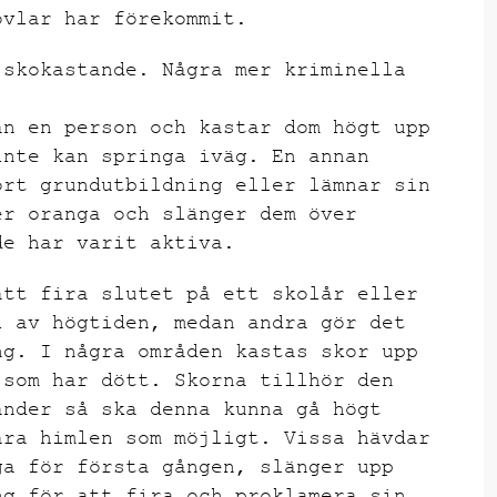
övlar har förekommit.
 skokastande. Några mer kriminella
ån en person och kastar dom högt upp
inte kan springa iväg. En annan
ort grundutbildning eller lämnar sin
er oranga och slänger dem över
de har varit aktiva.
att fira slutet på ett skolår eller
l av högtiden, medan andra gör det
ng. I några områden kastas skor upp
 som har dött. Skorna tillhör den
änder så ska denna kunna gå högt
ära himlen som möjligt. Vissa hävdar
ga för första gången, slänger upp