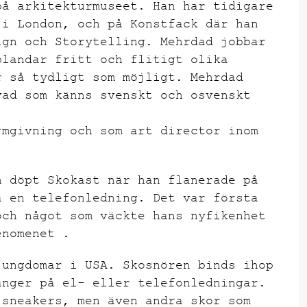
på arkitekturmuseet. Han har tidigare
 i London, och på Konstfack där han
ign och Storytelling. Mehrdad jobbar
blandar fritt och flitigt olika
r så tydligt som möjligt. Mehrdad
vad som känns svenskt och osvenskt
rmgivning och som art director inom
n döpt Skokast när han flanerade på
å en telefonledning. Det var första
och något som väckte hans nyfikenhet
enomenet .
 ungdomar i USA. Skosnören binds ihop
änger på el- eller telefonledningar.
 sneakers, men även andra skor som