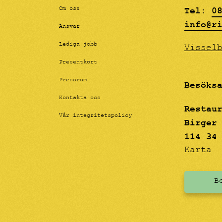
unika relationer till
Tel:
0
Om oss
varandra, men deras tillvaro
info@r
präglas av begränsad frihet –
Ansvar
de är styrda, formade och
manipulerade av sin suveräna
Lediga jobb
Vissel
härskare.
Presentkort
Pressrum
Besöks
Kontakta oss
Restau
Vår integritetspolicy
Birger
114 34
Karta
B