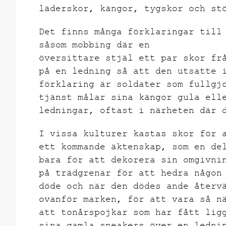
läderskor, kängor, tygskor och st
Det finns många förklaringar till
såsom mobbing där en
översittare stjäl ett par skor fr
på en ledning så att den utsatte 
förklaring är soldater som fullgj
tjänst målar sina kängor gula ell
ledningar, oftast i närheten där 
I vissa kulturer kastas skor för 
ett kommande äktenskap, som en de
bara för att dekorera sin omgivni
på trädgrenar för att hedra någon
döde och när den dödes ande återv
ovanför marken, för att vara så n
att tonårspojkar som har fått lig