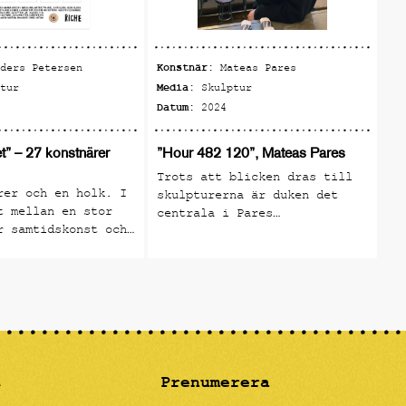
Konstnär:
Ko
nders Petersen
Mateas Pares
Media:
Me
ptur
Skulptur
Datum:
Da
2024
” – 27 konstnärer
”Hour 482 120”, Mateas Pares
”N
Mo
Trots att blicken dras till
rer och en holk. I
Ri
skulpturerna är duken det
t mellan en stor
Va
centrala i Pares
r samtidskonst och
hä
konstnärskap. Genom att
t intresse för
va
kombinera skulpturer och
erk och snickeri
mo
skulpturala material på olika
n om ”Holkhemmet”.
Li
sätt med duken har Pares
ve
skapat en egen relation till
gå
duken som skulptör, i vilken
på
han använder skulpturerna och
då
materialen som redskap för
sp
t
att omvandla duken till en
Prenumerera
Sv
projektionsyta för olika