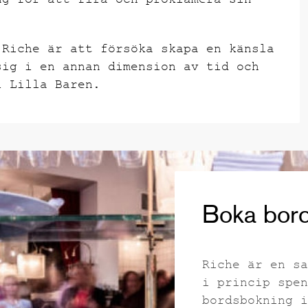
ng för att fira och proklamera sin
 Riche är att försöka skapa en känsla
sig i en annan dimension av tid och
i Lilla Baren.
Boka bord
Riche är en sa
i princip spen
bordsbokning i