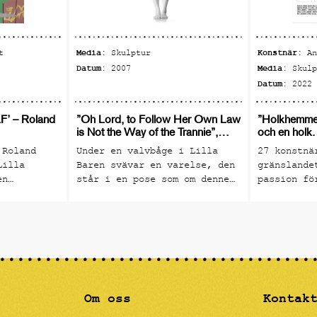
Media:
Konstnär:
t
Skulptur
A
Datum:
Media:
2007
Skul
Datum:
2022
’ – Roland
”Oh Lord, to Follow Her Own Law
”Holkhemmet
is Not the Way of the Trannie”,
och en holk.
Christian-Pontus Andersson
 Roland
Under en valvbåge i Lilla
27 konstnä
Lilla
Baren svävar en varelse, den
gränslande
en
står i en pose som om denne
passion fö
n och
är redo för ett dyk eller ett
ett genuin
ning till
svanhopp. Varelsen är skapad
konsthantv
tnärer som
av Christian-Pontus
föddes idé
n.
Andersson. Detta verk är från
r tom 30/9
en svit då Andersson skapade
strama androgyner som
befolkade en porslinsvärld.
Dessa sublima gestalter hade
Om oss
Kontak
alla sina egna särdrag och