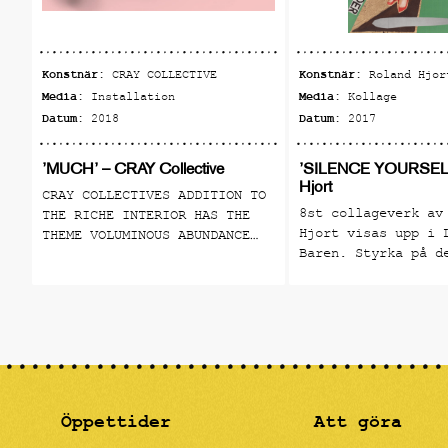
Konstnär:
Konstnär:
CRAY COLLECTIVE
Roland Hjor
Media:
Media:
Installation
Kollage
Datum:
Datum:
2018
2017
’MUCH’ – CRAY Collective
’SILENCE YOURSELF
Hjort
CRAY COLLECTIVES ADDITION TO
8st collageverk av
THE RICHE INTERIOR HAS THE
Hjort visas upp i 
THEME VOLUMINOUS ABUNDANCE
Baren. Styrka på d
AND IS PRESENTED AS A NUMBER
individuella röste
OF PRODUCTS THAT BLEND IN BUT
uttrycket. En hyll
ALSO STAND OUT. CRAY
alla kreativa kons
COLLECTIVE IS A
har tystats i tide
MULTIDISCIPLINARY DESIGN
Utställningen pågå
COLLECTIVE FOUNDED IN
STOCKHOLM IN 2013 BY A GROUP
OF YOUNG DESIGNERS AND
ARTISTS. May 29 - August 18,
Öppettider
Att göra
2018 Riche Lilla Baren