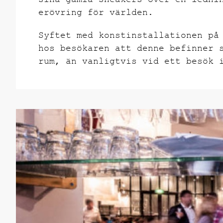
sina gamla sneakers över en ledni
erövring för världen.
Syftet med konstinstallationen på
hos besökaren att denne befinner 
rum, än vanligtvis vid ett besök 