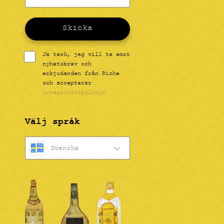
Skicka
Ja tack, jag vill ta emot
nyhetsbrev och
erbjudanden från Riche
och accepterar
integritetspolicyn
Välj språk
Svenska