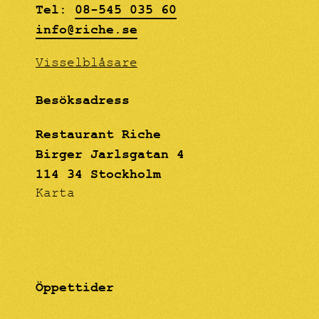
ARTISTS. May 29 -
Tel:
08-545 035 60
August 18, 2018 Riche
info@riche.se
Lilla Baren
Visselblåsare
Besöksadress
Restaurant Riche
Birger Jarlsgatan 4
114 34 Stockholm
Karta
Öppettider