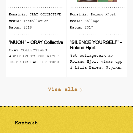
Konstnär:
Konstnär:
CRAY COLLECTIVE
Roland Hjort
Media:
Media:
Installation
Kollage
Datum:
Datum:
2018
2017
’MUCH’ – CRAY Collective
’SILENCE YOURSELF’ –
Roland Hjort
CRAY COLLECTIVES
8st collageverk av
ADDITION TO THE RICHE
Roland Hjort visas upp
INTERIOR HAS THE THEME
i Lilla Baren. Styrka
VOLUMINOUS ABUNDANCE
på den individuella
AND IS PRESENTED AS A
rösten och uttrycket.
NUMBER OF PRODUCTS
En hyllning till alla
THAT BLEND IN BUT ALSO
Visa alla
kreativa konstnärer
STAND OUT. CRAY
som har tystats i
COLLECTIVE IS A
tiden. Utställningen
MULTIDISCIPLINARY
pågår tom 30/9
DESIGN COLLECTIVE
FOUNDED IN STOCKHOLM
Kontakt
IN 2013 BY A GROUP OF
YOUNG DESIGNERS AND