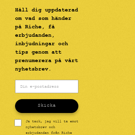
Håll dig uppdaterad
om vad som händer
på Riche, få
erbjudanden,
inbjudningar och
tips genom att
prenumerera på vårt
nyhetsbrev.
Skicka
Ja tack, jag vill ta emot
nyhetsbrev och
erbjudanden från Riche