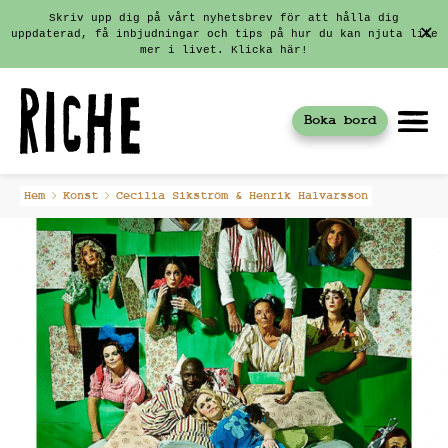
Skriv upp dig på vårt nyhetsbrev för att hålla dig
uppdaterad, få inbjudningar och tips på hur du kan njuta lite
mer i livet. Klicka här!
Boka bord
Fortsätt
Hem
Konst
Cecilia Sikström & Henrik Halvarsson
till
innehållet