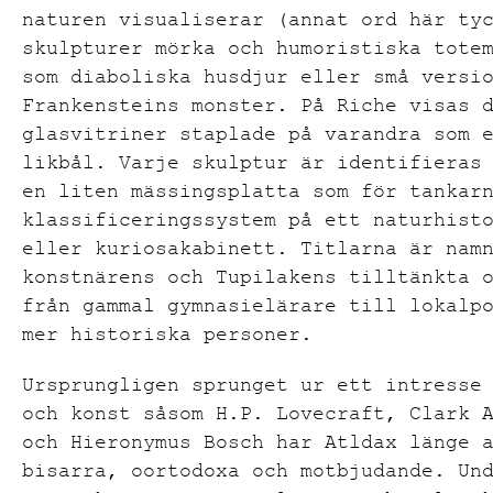
naturen visualiserar (annat ord här ty
skulpturer mörka och humoristiska tote
som diaboliska husdjur eller små versi
Frankensteins monster. På Riche visas 
glasvitriner staplade på varandra som 
likbål. Varje skulptur är identifieras
en liten mässingsplatta som för tankar
klassificeringssystem på ett naturhist
eller kuriosakabinett. Titlarna är nam
konstnärens och Tupilakens tilltänkta 
från gammal gymnasielärare till lokalp
mer historiska personer.
Ursprungligen sprunget ur ett intresse
och konst såsom H.P. Lovecraft, Clark 
och Hieronymus Bosch har Atldax länge 
bisarra, oortodoxa och motbjudande. Un