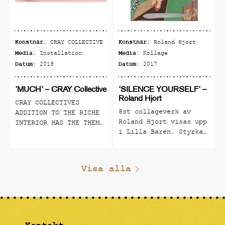
Konstnär:
Konstnär:
CRAY COLLECTIVE
Roland Hjort
Media:
Media:
Installation
Kollage
Datum:
Datum:
2018
2017
’MUCH’ – CRAY Collective
’SILENCE YOURSELF’ –
Roland Hjort
CRAY COLLECTIVES
8st collageverk av
ADDITION TO THE RICHE
Roland Hjort visas upp
INTERIOR HAS THE THEME
i Lilla Baren. Styrka
VOLUMINOUS ABUNDANCE
på den individuella
AND IS PRESENTED AS A
rösten och uttrycket.
NUMBER OF PRODUCTS
En hyllning till alla
THAT BLEND IN BUT ALSO
Visa alla
kreativa konstnärer
STAND OUT. CRAY
som har tystats i
COLLECTIVE IS A
tiden. Utställningen
MULTIDISCIPLINARY
pågår tom 30/9
DESIGN COLLECTIVE
FOUNDED IN STOCKHOLM
IN 2013 BY A GROUP OF