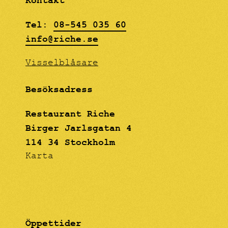
Kontakt
YOUNG DESIGNERS AND
ARTISTS. May 29 -
Tel:
08-545 035 60
August 18, 2018 Riche
info@riche.se
Lilla Baren
Visselblåsare
Besöksadress
Restaurant Riche
Birger Jarlsgatan 4
114 34 Stockholm
Karta
Öppettider