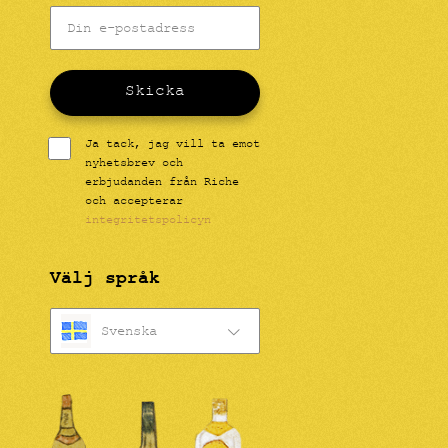
Skicka
Ja tack, jag vill ta emot
nyhetsbrev och
erbjudanden från Riche
och accepterar
integritetspolicyn
Välj språk
Svenska