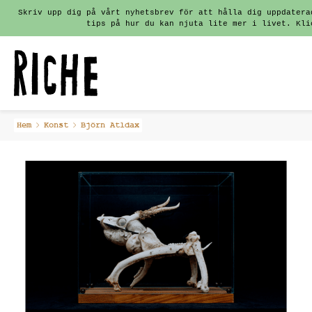
Skriv upp dig på vårt nyhetsbrev för att hålla dig uppdatera
tips på hur du kan njuta lite mer i livet. Kli
Fortsätt
Hem
Konst
Björn Atldax
till
innehållet