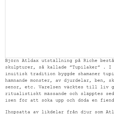
Björn Atldax utställning på Riche best
skulpturer, så kallade ”Tupilaker” . I
inuitisk tradition byggde shamaner tup
hämnande monster, av djurdelar, ben, s
senor, etc. Varelsen väcktes till liv 
ritualistiskt mässande och släpptes se
isen för att söka upp och döda en fien
Ihopsatta av likdelar från djur som At