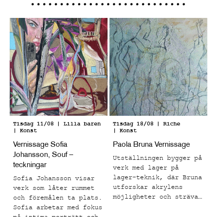
Tisdag 11/08
| Lilla baren
Tisdag 18/08
| Riche
| Konst
| Konst
Vernissage Sofia
Paola Bruna Vernissage
Johansson, Souf –
Utställningen bygger på
teckningar
verk med lager på
lager-teknik, där Bruna
Sofia Johansson visar
utforskar akrylens
verk som låter rummet
möjligheter och strävar
och föremålen ta plats.
mot att få materialet
Sofia arbetar med fokus