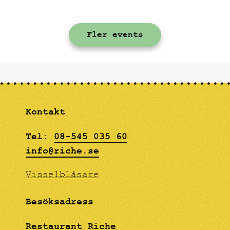
en meny med
skagenkanapéer,
gräddstekta kantareller
Fler events
på toast, svenska
signalkräftor med
klassiska tillbehör och
en hallonfrangipane som
avslutning.
Kontakt
Tel:
08-545 035 60
info@riche.se
Visselblåsare
Besöksadress
Restaurant Riche