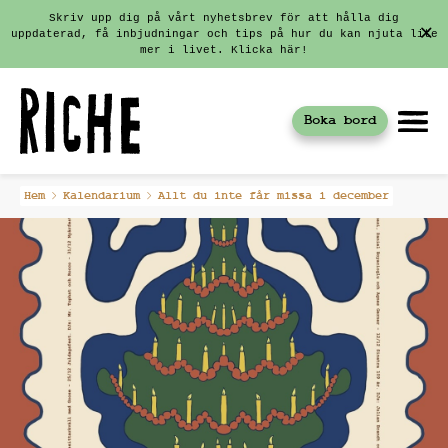
Skriv upp dig på vårt nyhetsbrev för att hålla dig
uppdaterad, få inbjudningar och tips på hur du kan njuta lite
mer i livet. Klicka här!
Boka bord
Fortsätt
Hem
Kalendarium
Allt du inte får missa i december
till
innehållet