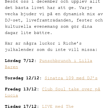
Besök oss i december och upplev allt
det bästa livet har att ge. Varje
vecka bjuder vi på en dynamisk mix av
DJ-set, liveframträdanden, fester och
kulturella evenemang som gör dina
dagar lite bättre.
Här är några luckor i Riche’s
julkalender som du inte vill missa:
Lördag 7/12:
Punschbrunch i Lilla
Baren
Torsdag 12/12:
Sinatra 109 med DJ’s
Fredag 13/12:
Club Soul take over på
Lucia
Tisdag 17/12:
LIVE med The