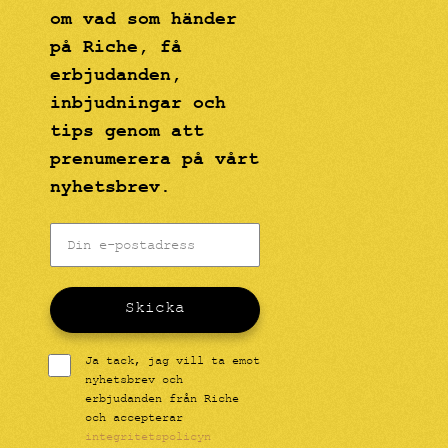
om vad som händer
på Riche, få
erbjudanden,
inbjudningar och
tips genom att
prenumerera på vårt
nyhetsbrev.
Skicka
Ja tack, jag vill ta emot
nyhetsbrev och
erbjudanden från Riche
och accepterar
integritetspolicyn