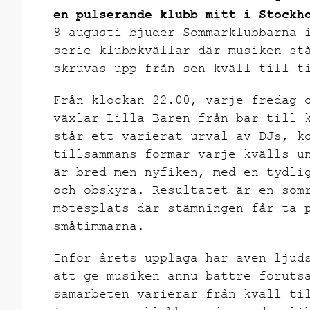
en pulserande klubb mitt i Stockh
8 augusti bjuder Sommarklubbarna 
serie klubbkvällar där musiken st
skruvas upp från sen kväll till t
Från klockan 22.00, varje fredag 
växlar Lilla Baren från bar till 
står ett varierat urval av DJs, k
tillsammans formar varje kvälls u
är bred men nyfiken, med en tydli
och obskyra. Resultatet är en som
mötesplats där stämningen får ta 
småtimmarna.
Inför årets upplaga har även ljud
att ge musiken ännu bättre föruts
samarbeten varierar från kväll ti