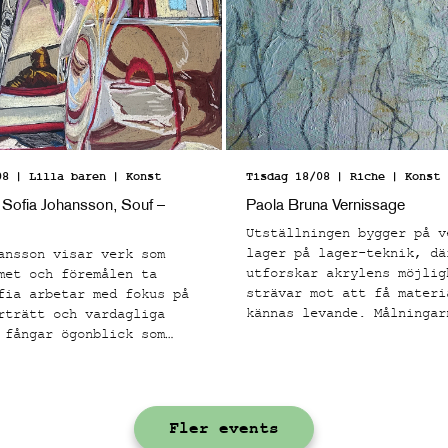
08
| Lilla baren
| Konst
Tisdag 18/08
| Riche
| Konst
 Sofia Johansson, Souf –
Paola Bruna Vernissage
Utställningen bygger på v
lager på lager-teknik, dä
ansson visar verk som
utforskar akrylens möjlig
met och föremålen ta
strävar mot att få materi
fia arbetar med fokus på
kännas levande. Målningar
rträtt och vardagliga
rå struktur med många tak
 fångar ögonblick som
lager och en kornighet. E
e bekanta och
grunden är satt applicera
sigt laddade.
kroppsliga formerna som f
tankarna till klassiskt m
Fler events
teckning, men i kontrast 