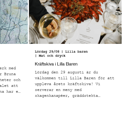
Lördag 29/08
| Lilla baren
| Mat och dryck
Kräftskiva i Lilla Baren
erk med
Lördag den 29 augusti är du
r Bruna
välkommen till Lilla Baren för att
heter och
uppleva årets kräftskiva! Vi
alet att
serverar en meny med
na har en
skagenkanapéer, gräddstekta
tila
kantareller på toast, svenska
fter att
signalkräftor med klassiska
s de
tillbehör och en hallonfrangipane
ör
som avslutning.
åleri och
mot den