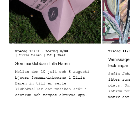
Fredag 10/07
-
Lördag 8/08
Tisdag 11/
| Lilla baren
| DJ | Fest
Vernissage
Sommarklubbar i Lilla Baren
teckningar
Mellan den 10 juli och 8 augusti
Sofia Joh
bjuder Sommarklubbarna i Lilla
låter rum
Baren in till en serie
plats. So
klubbkvällar där musiken står i
intima po
centrum och tempot skruvas upp
motiv som
från sen kväll till tidig morgon.
känns båd
känslomäs