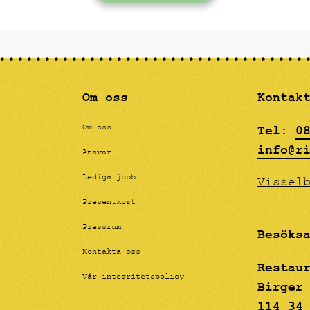
här grova ytan. Paola har
fördjupat sig i färglära 
nyanser som ska påminna o
oljemåleri, men helt utfö
akryl, effekten blir en "
känsla för betraktarens ö
Om oss
Kontak
Tel:
0
Om oss
info@r
Ansvar
Lediga jobb
Vissel
Presentkort
Pressrum
Besöks
Kontakta oss
Restau
Vår integritetspolicy
Birger
114 34