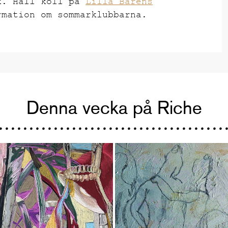
k. Håll koll på
Lilla Barens
mation om sommarklubbarna.
Denna vecka på Riche