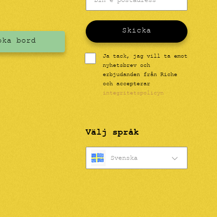
Skicka
oka bord
Ja tack, jag vill ta emot
nyhetsbrev och
erbjudanden från Riche
och accepterar
integritetspolicyn
Välj språk
Svenska