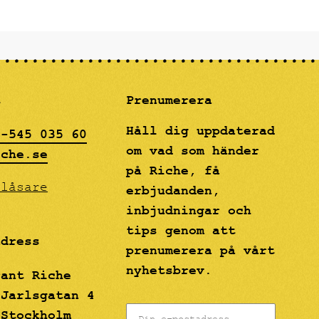
och
m
rt i
drömmig"
gon.
t
Prenumerera
Håll dig uppdaterad
8-545 035 60
om vad som händer
iche.se
på Riche, få
blåsare
erbjudanden,
inbjudningar och
tips genom att
adress
prenumerera på vårt
nyhetsbrev.
rant Riche
 Jarlsgatan 4
 Stockholm