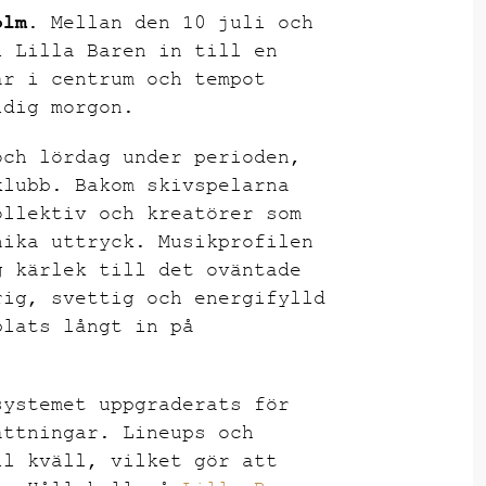
olm.
Mellan den 10 juli och
i Lilla Baren in till en
år i centrum och tempot
idig morgon.
och lördag under perioden,
klubb. Bakom skivspelarna
ollektiv och kreatörer som
nika uttryck. Musikprofilen
g kärlek till det oväntade
rig, svettig och energifylld
plats långt in på
systemet uppgraderats för
ättningar. Lineups och
ll kväll, vilket gör att