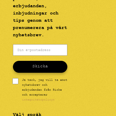
erbjudanden,
inbjudningar och
tips genom att
prenumerera på vårt
nyhetsbrev.
Skicka
Ja tack, jag vill ta emot
nyhetsbrev och
erbjudanden från Riche
och accepterar
integritetspolicyn
Välj språk