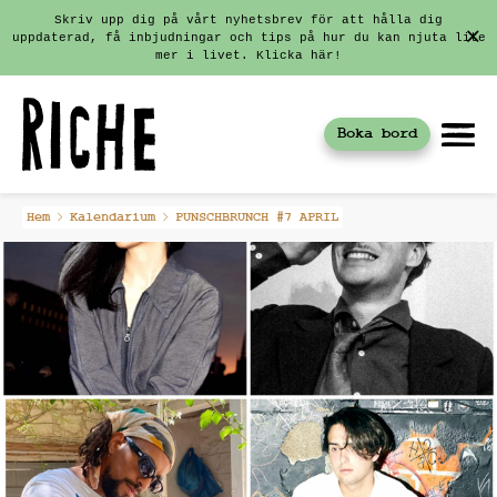
Skriv upp dig på vårt nyhetsbrev för att hålla dig
uppdaterad, få inbjudningar och tips på hur du kan njuta lite
mer i livet. Klicka här!
Boka bord
Fortsätt
Hem
Kalendarium
PUNSCHBRUNCH #7 APRIL
till
innehållet