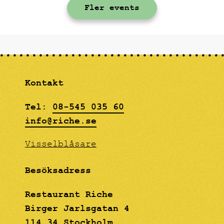
Fler events
på toast, svenska
signalkräftor med
klassiska tillbehör och
en hallonfrangipane som
avslutning.
Kontakt
Tel:
08-545 035 60
info@riche.se
Visselblåsare
Besöksadress
Restaurant Riche
Birger Jarlsgatan 4
114 34 Stockholm