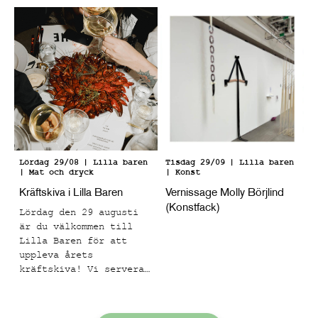
taktila lager och en
känns både bekanta och
kornighet. Efter att
känslomässigt laddade.
grunden är satt
appliceras de
kroppsliga formerna som
för tankarna till
klassiskt måleri och
teckning, men i
kontrast mot den här
grova ytan. Paola har
fördjupat sig i
färglära och nyanser
Lördag 29/08
| Lilla baren
Tisdag 29/09
| Lilla baren
| Mat och dryck
| Konst
som ska påminna om
oljemåleri, men helt
Kräftskiva i Lilla Baren
Vernissage Molly Börjlind
utfört i akryl,
(Konstfack)
Lördag den 29 augusti
effekten blir en
är du välkommen till
"drömmig" känsla för
Lilla Baren för att
betraktarens ögon.
uppleva årets
kräftskiva! Vi serverar
en meny med
skagenkanapéer,
gräddstekta kantareller