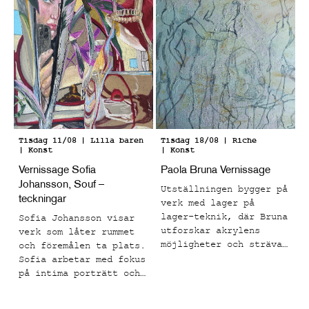
Tisdag 11/08
| Lilla baren
Tisdag 18/08
| Riche
| Konst
| Konst
Vernissage Sofia
Paola Bruna Vernissage
Johansson, Souf –
Utställningen bygger på
teckningar
verk med lager på
lager-teknik, där Bruna
Sofia Johansson visar
utforskar akrylens
verk som låter rummet
möjligheter och strävar
och föremålen ta plats.
mot att få materialet
Sofia arbetar med fokus
att kännas levande.
på intima porträtt och
Målningarna har en rå
vardagliga motiv som
struktur med många
fångar ögonblick som