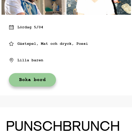
Lördag 5/04
Gästspel, Mat och dryck, Poesi
Lilla baren
Boka bord
PUNSCHBRUNCH