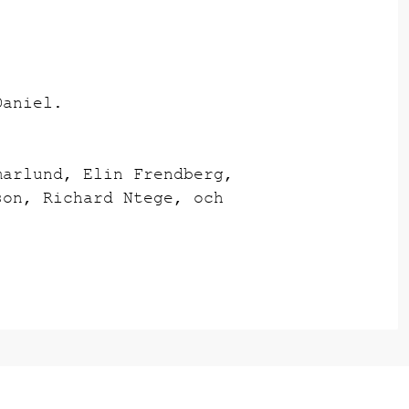
Daniel.
marlund, Elin Frendberg,
son, Richard Ntege, och