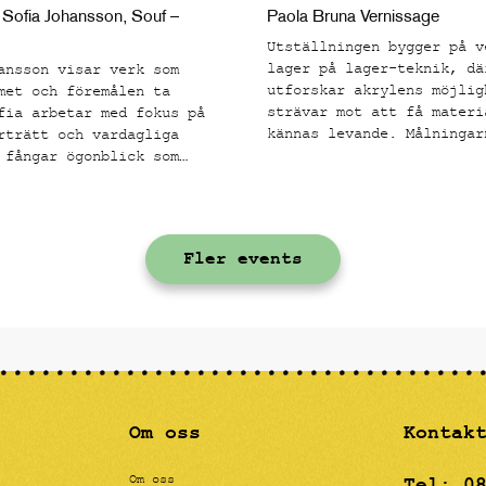
 Sofia Johansson, Souf –
Paola Bruna Vernissage
Utställningen bygger på v
lager på lager-teknik, dä
ansson visar verk som
utforskar akrylens möjlig
met och föremålen ta
strävar mot att få materi
fia arbetar med fokus på
kännas levande. Målningar
rträtt och vardagliga
rå struktur med många tak
 fångar ögonblick som
lager och en kornighet. E
e bekanta och
grunden är satt applicera
sigt laddade.
kroppsliga formerna som f
tankarna till klassiskt m
Fler events
teckning, men i kontrast 
här grova ytan. Paola har
fördjupat sig i färglära 
nyanser som ska påminna o
oljemåleri, men helt utfö
akryl, effekten blir en "
känsla för betraktarens ö
Om oss
Kontak
Tel:
0
Om oss