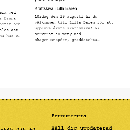
| Mat och dryck
Kräftskiva i Lilla Baren
erk med
Lördag den 29 augusti är du
r Bruna
välkommen till Lilla Baren för att
heter och
uppleva årets kräftskiva! Vi
alet att
serverar en meny med
na har en
skagenkanapéer, gräddstekta
tila
kantareller på toast, svenska
fter att
signalkräftor med klassiska
s de
tillbehör och en hallonfrangipane
ör
som avslutning.
åleri och
mot den
och
m
rt i
drömmig"
gon.
t
Prenumerera
Håll dig uppdaterad
8-545 035 60