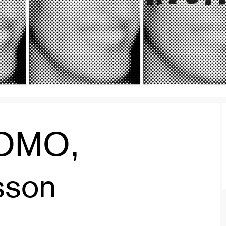
 FOMO,
sson