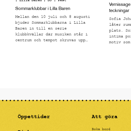
| Lilla baren
| DJ | Fest
Vernissage
Sommarklubbar i Lilla Baren
teckningar
Mellan den 10 juli och 8 augusti
Sofia Joh
bjuder Sommarklubbarna i Lilla
låter rum
Baren in till en serie
plats. So
klubbkvällar där musiken står i
intima po
centrum och tempot skruvas upp
motiv som
från sen kväll till tidig morgon.
känns båd
känslomäs
Öppettider
Att göra
Boka bord