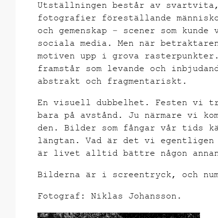
Utställningen består av svartvita
fotografier föreställande människ
och gemenskap – scener som kunde 
sociala media. Men när betraktare
motiven upp i grova rasterpunkter
framstår som levande och inbjudan
abstrakt och fragmentariskt.
En visuell dubbelhet. Festen vi t
bara på avstånd. Ju närmare vi ko
den. Bilder som fångar vår tids k
längtan. Vad är det vi egentligen
är livet alltid bättre någon anna
Bilderna är i screentryck, och nu
Fotograf:
Niklas
Johansson
.