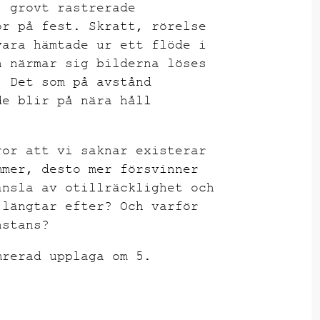
, grovt rastrerade
or på fest. Skratt, rörelse
vara hämtade ur ett flöde i
n närmar sig bilderna löses
. Det som på avstånd
de blir på nära håll
ror att vi saknar existerar
mmer, desto mer försvinner
änsla av otillräcklighet och
 längtar efter? Och varför
nstans?
mrerad upplaga om 5.