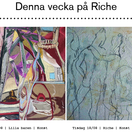
Denna vecka på Riche
08
| Lilla baren
| Konst
Tisdag 18/08
| Riche
| Konst