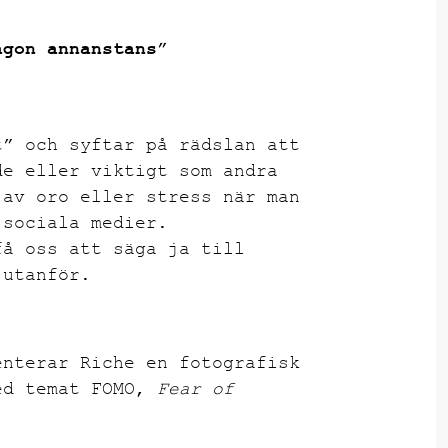
ågon annanstans”
t” och syftar på rädslan att
de eller viktigt som andra
 av oro eller stress när man
 sociala medier.
få oss att säga ja till
 utanför.
enterar Riche en fotografisk
d temat FOMO,
Fear of