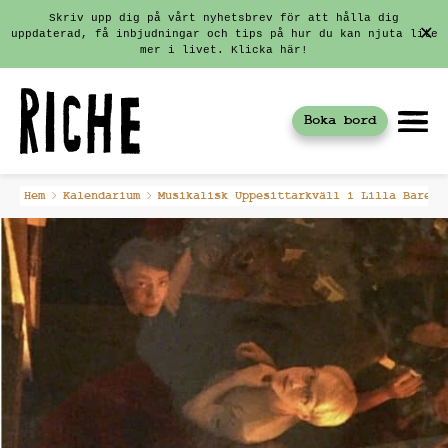
Skriv upp dig på vårt nyhetsbrev för att hålla dig
uppdaterad, få inbjudningar och tips på hur du kan njuta lite
mer i livet. Klicka här!
Boka bord
Fortsätt
Hem
Kalendarium
Musikalisk Uppesittarkväll i Lilla Baren:
till
innehållet