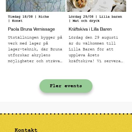
Tisdag 18/08
| Riche
Lördag 29/08
| Lilla baren
| Konst
| Mat och dryck
Paola Bruna Vernissage
Kräftskiva i Lilla Baren
Utställningen bygger på
Lördag den 29 augusti
verk med lager på
är du välkommen till
lager-teknik, där Bruna
Lilla Baren för att
utforskar akrylens
uppleva årets
möjligheter och strävar
kräftskiva! Vi serverar
mot att få materialet
en meny med
att kännas levande.
skagenkanapéer,
Målningarna har en rå
gräddstekta kantareller
Fler events
struktur med många
på toast, svenska
taktila lager och en
signalkräftor med
kornighet. Efter att
klassiska tillbehör och
grunden är satt
en hallonfrangipane som
appliceras de
avslutning.
kroppsliga formerna som
för tankarna till
klassiskt måleri och
Kontakt