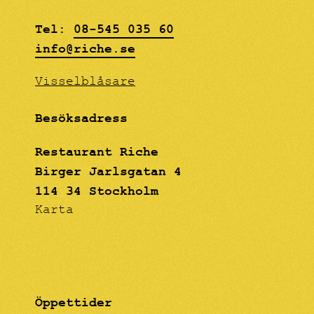
teckning, men i
kontrast mot den här
Tel:
08-545 035 60
grova ytan. Paola har
fördjupat sig i
info@riche.se
färglära och nyanser
som ska påminna om
Visselblåsare
oljemåleri, men helt
utfört i akryl,
effekten blir en
Besöksadress
"drömmig" känsla för
betraktarens ögon.
Restaurant Riche
Birger Jarlsgatan 4
114 34 Stockholm
Karta
Öppettider