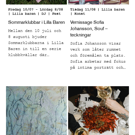
Fredag 10/07
-
Lördag 8/08
Tisdag 11/08
| Lilla baren
| Lilla baren
| DJ | Fest
| Konst
Sommarklubbar i Lilla Baren
Vernissage Sofia
Johansson, Souf –
Mellan den 10 juli och
teckningar
8 augusti bjuder
Sommarklubbarna i Lilla
Sofia Johansson visar
Baren in till en serie
verk som låter rummet
klubbkvällar där
och föremålen ta plats.
musiken står i centrum
Sofia arbetar med fokus
och tempot skruvas upp
på intima porträtt och
från sen kväll till
vardagliga motiv som
tidig morgon.
fångar ögonblick som
känns både bekanta och
känslomässigt laddade.