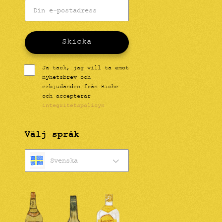
Skicka
Ja tack, jag vill ta emot
nyhetsbrev och
erbjudanden från Riche
och accepterar
integritetspolicyn
Välj språk
Svenska