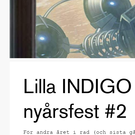
Lilla INDIGO
nyårsfest #2
För andra året i rad (och sista g