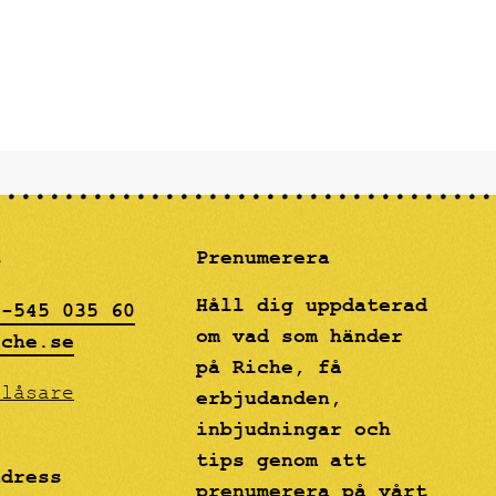
signalkräftor med klassiska
s de
tillbehör och en hallonfrangipane
ör
som avslutning.
åleri och
mot den
och
m
rt i
drömmig"
gon.
t
Prenumerera
Håll dig uppdaterad
8-545 035 60
om vad som händer
iche.se
på Riche, få
blåsare
erbjudanden,
inbjudningar och
tips genom att
adress
prenumerera på vårt