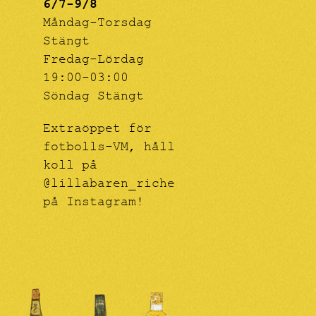
6/7-9/8
Måndag-Torsdag
Stängt
Fredag-Lördag
19:00-03:00
Söndag Stängt
Extraöppet för
fotbolls-VM, håll
koll på
@lillabaren_riche
på Instagram!