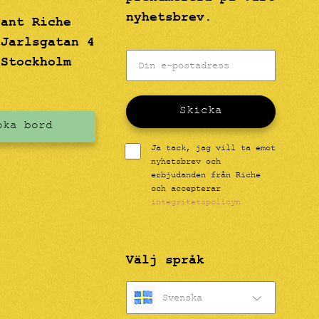
nyhetsbrev.
rant Riche
 Jarlsgatan 4
 Stockholm
Skicka
oka bord
Ja tack, jag vill ta emot
nyhetsbrev och
erbjudanden från Riche
och accepterar
integritetspolicyn
Välj språk
Svenska