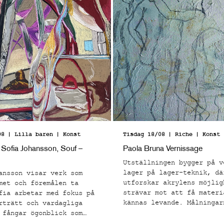
08
| Lilla baren
| Konst
Tisdag 18/08
| Riche
| Konst
 Sofia Johansson, Souf –
Paola Bruna Vernissage
Utställningen bygger på v
lager på lager-teknik, dä
ansson visar verk som
utforskar akrylens möjlig
met och föremålen ta
strävar mot att få materi
fia arbetar med fokus på
kännas levande. Målningar
rträtt och vardagliga
rå struktur med många tak
 fångar ögonblick som
lager och en kornighet. E