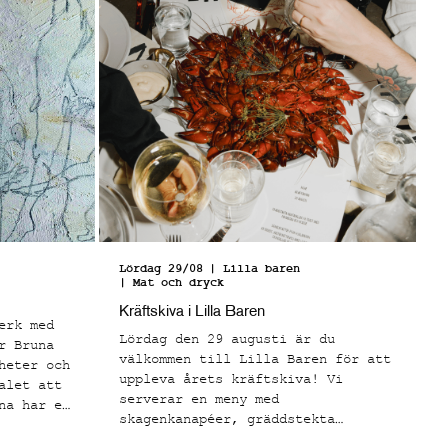
Lördag 29/08
| Lilla baren
| Mat och dryck
Kräftskiva i Lilla Baren
erk med
Lördag den 29 augusti är du
r Bruna
välkommen till Lilla Baren för att
heter och
uppleva årets kräftskiva! Vi
alet att
serverar en meny med
na har en
skagenkanapéer, gräddstekta
tila
kantareller på toast, svenska
fter att