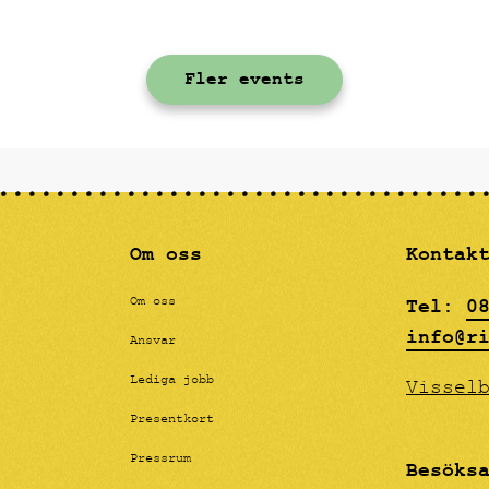
e bekanta och
grunden är satt applicera
sigt laddade.
kroppsliga formerna som f
tankarna till klassiskt m
Fler events
teckning, men i kontrast 
här grova ytan. Paola har
fördjupat sig i färglära 
nyanser som ska påminna o
oljemåleri, men helt utfö
akryl, effekten blir en "
känsla för betraktarens ö
Om oss
Kontak
Tel:
0
Om oss
info@r
Ansvar
Lediga jobb
Vissel
Presentkort
Pressrum
Besöks