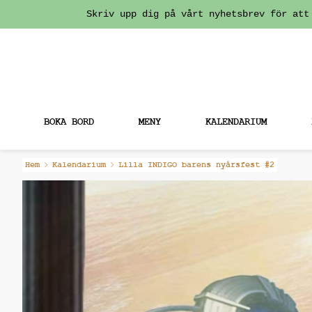
Skriv upp dig på vårt nyhetsbrev för att
BOKA BORD
MENY
KALENDARIUM
Fortsätt
Hem
Kalendarium
Lilla INDIGO barens nyårsfest #2
till
innehållet