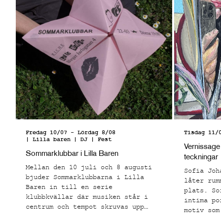
Fredag 10/07
-
Lördag 8/08
Tisdag 11/
| Lilla baren
| DJ | Fest
Vernissage
Sommarklubbar i Lilla Baren
teckningar
Mellan den 10 juli och 8 augusti
Sofia Joh
bjuder Sommarklubbarna i Lilla
låter rum
Baren in till en serie
plats. So
klubbkvällar där musiken står i
intima po
centrum och tempot skruvas upp
motiv som
från sen kväll till tidig morgon.