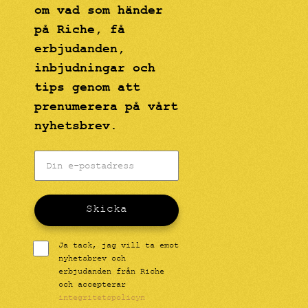
om vad som händer
på Riche, få
erbjudanden,
inbjudningar och
tips genom att
prenumerera på vårt
nyhetsbrev.
Skicka
Ja tack, jag vill ta emot
nyhetsbrev och
erbjudanden från Riche
och accepterar
integritetspolicyn