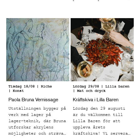
från sen kväll till
vardagliga motiv som
tidig morgon.
fångar ögonblick som
känns både bekanta och
känslomässigt laddade.
Tisdag 18/08
| Riche
Lördag 29/08
| Lilla baren
| Konst
| Mat och dryck
Paola Bruna Vernissage
Kräftskiva i Lilla Baren
Utställningen bygger på
Lördag den 29 augusti
verk med lager på
är du välkommen till
lager-teknik, där Bruna
Lilla Baren för att
utforskar akrylens
uppleva årets
möjligheter och strävar
kräftskiva! Vi serverar