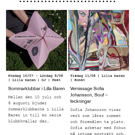
Fredag 10/07
-
Lördag 8/08
Tisdag 11/08
| Lilla baren
| Lilla baren
| DJ | Fest
| Konst
Sommarklubbar i Lilla Baren
Vernissage Sofia
Johansson, Souf –
Mellan den 10 juli och
teckningar
8 augusti bjuder
Sommarklubbarna i Lilla
Sofia Johansson visar
Baren in till en serie
verk som låter rummet
klubbkvällar där
och föremålen ta plats.
musiken står i centrum
Sofia arbetar med fokus
och tempot skruvas upp
på intima porträtt och