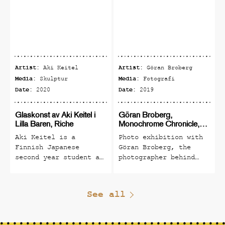
Artist:
Artist:
Aki Keitel
Göran Broberg
Media:
Media:
Skulptur
Fotografi
Date:
Date:
2020
2019
Glaskonst av Aki Keitel i
Göran Broberg,
Lilla Baren, Riche
Monochrome Chronicle,
fotoutställning
Aki Keitel is a
Photo exhibition with
Finnish Japanese
Göran Broberg, the
second year student at
photographer behind
Riksglasskolan,
The Monochrome
Pukeberg in Småland.
Chronicle No. 5
(classy winner of many
See all
international awards,
the black and white
photographic journal