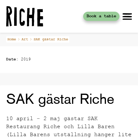
Book a table
Skip
Home
Art
SAK gästar Riche
to
content
Date:
2019
SAK gästar Riche
10 april – 2 maj gästar SAK
Restaurang Riche och Lilla Baren
(Lilla Barens utställning hänger lite