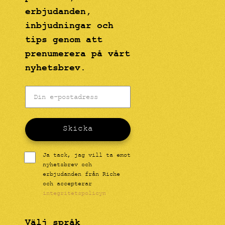
erbjudanden,
inbjudningar och
tips genom att
prenumerera på vårt
nyhetsbrev.
Skicka
Ja tack, jag vill ta emot
nyhetsbrev och
erbjudanden från Riche
och accepterar
integritetspolicyn
Välj språk