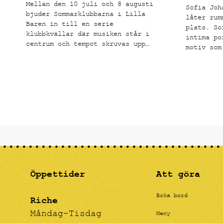
Mellan den 10 juli och 8 augusti
Sofia Joh
bjuder Sommarklubbarna i Lilla
låter rum
Baren in till en serie
plats. So
klubbkvällar där musiken står i
intima po
centrum och tempot skruvas upp
motiv som
från sen kväll till tidig morgon.
känns båd
känslomäs
Öppettider
Att göra
Boka bord
Riche
Måndag-Tisdag
Meny