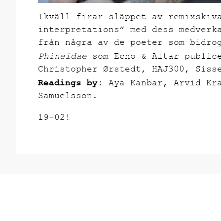
Ikväll firar släppet av remixskiv
interpretations” med dess medverk
från några av de poeter som bidro
Phineidae
som Echo & Altar public
Christopher Ørstedt, HAJ300, Siss
Readings by:
Aya Kanbar, Arvid Kr
Samuelsson.
19-02!