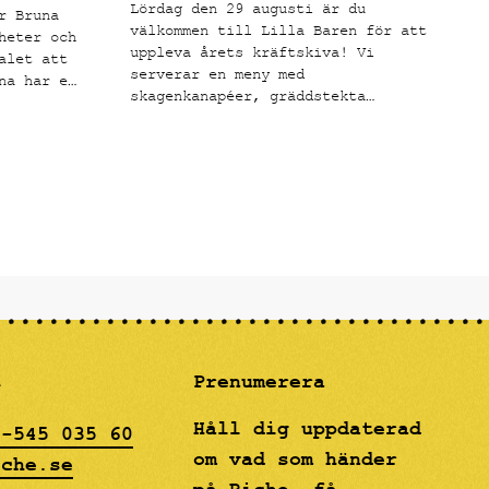
Lördag den 29 augusti är du
r Bruna
välkommen till Lilla Baren för att
heter och
uppleva årets kräftskiva! Vi
alet att
serverar en meny med
na har en
skagenkanapéer, gräddstekta
tila
kantareller på toast, svenska
fter att
signalkräftor med klassiska
s de
tillbehör och en hallonfrangipane
ör
som avslutning.
åleri och
mot den
och
m
rt i
drömmig"
gon.
t
Prenumerera
Håll dig uppdaterad
8-545 035 60
om vad som händer
iche.se