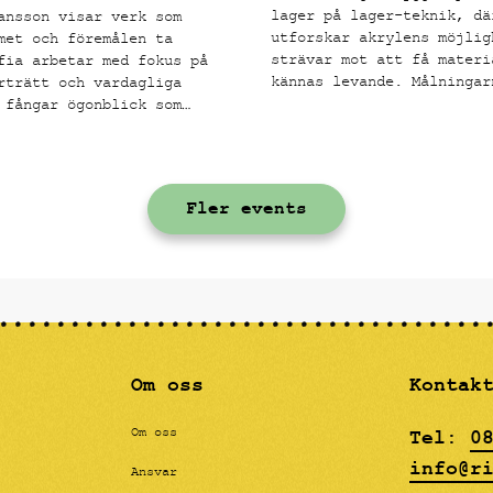
lager på lager-teknik, dä
ansson visar verk som
utforskar akrylens möjlig
met och föremålen ta
strävar mot att få materi
fia arbetar med fokus på
kännas levande. Målningar
rträtt och vardagliga
rå struktur med många tak
 fångar ögonblick som
lager och en kornighet. E
e bekanta och
grunden är satt applicera
sigt laddade.
kroppsliga formerna som f
tankarna till klassiskt m
Fler events
teckning, men i kontrast 
här grova ytan. Paola har
fördjupat sig i färglära 
nyanser som ska påminna o
oljemåleri, men helt utfö
akryl, effekten blir en "
känsla för betraktarens ö
Om oss
Kontak
Tel:
0
Om oss
info@r
Ansvar