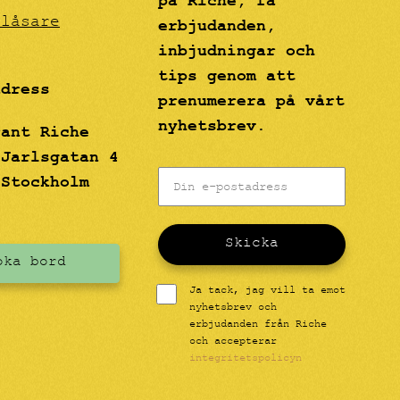
på Riche, få
blåsare
erbjudanden,
inbjudningar och
tips genom att
adress
prenumerera på vårt
nyhetsbrev.
rant Riche
 Jarlsgatan 4
 Stockholm
Skicka
oka bord
Ja tack, jag vill ta emot
nyhetsbrev och
erbjudanden från Riche
och accepterar
integritetspolicyn