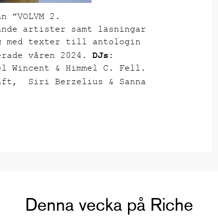
an ”VOLVM 2.
ande artister samt läsningar
g med texter till antologin
DJs:
erade våren 2024.
el Wincent & Himmel C. Fell.
aft, Siri Berzelius & Sanna
Denna vecka på Riche