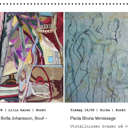
08
| Lilla baren
| Konst
Tisdag 18/08
| Riche
| Konst
 Sofia Johansson, Souf –
Paola Bruna Vernissage
Utställningen bygger på v