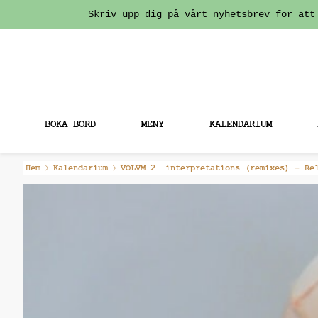
Skriv upp dig på vårt nyhetsbrev för att
BOKA BORD
MENY
KALENDARIUM
Fortsätt
Hem
Kalendarium
VOLVM 2. interpretations (remixes) – Re
till
innehållet