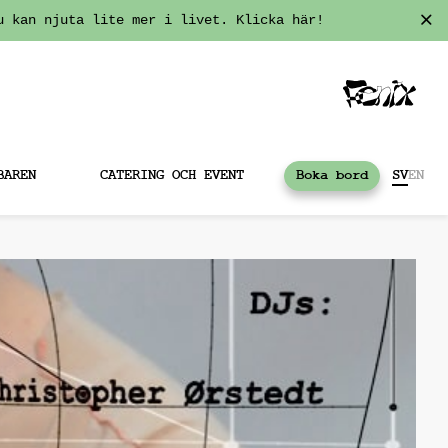
u kan njuta lite mer i livet. Klicka här!
BAREN
CATERING OCH EVENT
Boka bord
SV
EN