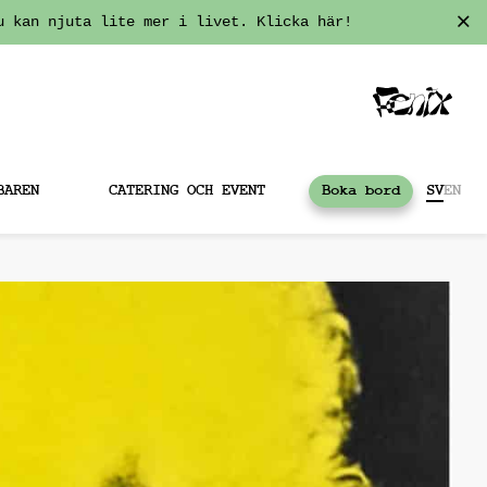
u kan njuta lite mer i livet. Klicka här!
BAREN
CATERING OCH EVENT
Boka bord
SV
EN