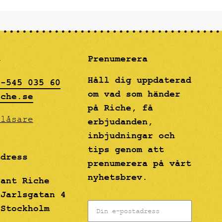
och
m
rt i
drömmig"
gon.
t
Prenumerera
Håll dig uppdaterad
8-545 035 60
om vad som händer
iche.se
på Riche, få
blåsare
erbjudanden,
inbjudningar och
tips genom att
adress
prenumerera på vårt
nyhetsbrev.
rant Riche
 Jarlsgatan 4
 Stockholm