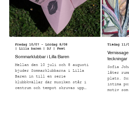
Fredag 10/07
-
Lördag 8/08
Tisdag 11/
| Lilla baren
| DJ | Fest
Vernissage
Sommarklubbar i Lilla Baren
teckningar
Mellan den 10 juli och 8 augusti
Sofia Joh
bjuder Sommarklubbarna i Lilla
låter rum
Baren in till en serie
plats. So
klubbkvällar där musiken står i
intima po
centrum och tempot skruvas upp
motiv som
från sen kväll till tidig morgon.
känns båd
känslomäs