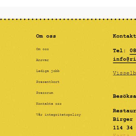
fördjupat sig i färglära 
nyanser som ska påminna o
oljemåleri, men helt utfö
akryl, effekten blir en "
känsla för betraktarens ö
Om oss
Kontak
Tel:
0
Om oss
info@r
Ansvar
Lediga jobb
Vissel
Presentkort
Pressrum
Besöks
Kontakta oss
Restau
Vår integritetspolicy
Birger
114 34