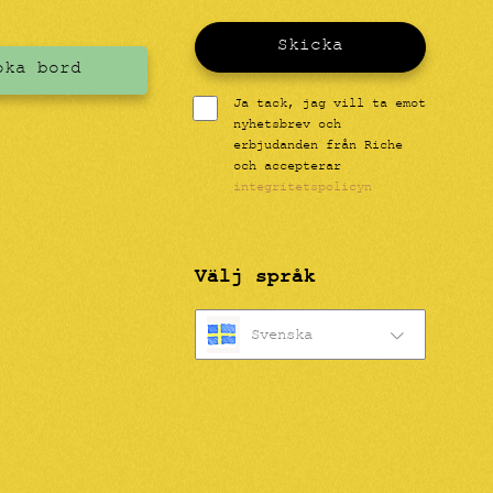
Skicka
oka bord
Ja tack, jag vill ta emot
nyhetsbrev och
erbjudanden från Riche
och accepterar
integritetspolicyn
Välj språk
Svenska