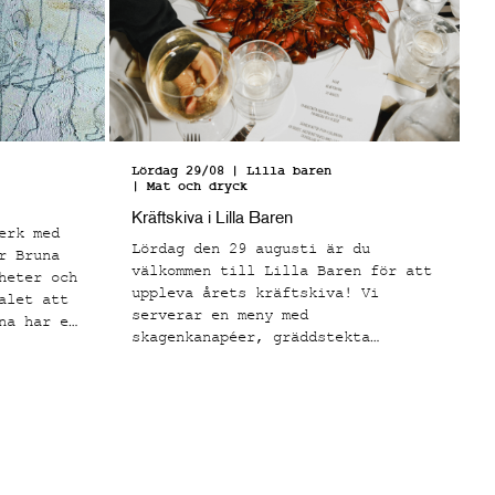
Lördag 29/08
| Lilla baren
| Mat och dryck
Kräftskiva i Lilla Baren
erk med
Lördag den 29 augusti är du
r Bruna
välkommen till Lilla Baren för att
heter och
uppleva årets kräftskiva! Vi
alet att
serverar en meny med
na har en
skagenkanapéer, gräddstekta
tila
kantareller på toast, svenska
fter att
signalkräftor med klassiska
s de
tillbehör och en hallonfrangipane
ör
som avslutning.
åleri och
mot den