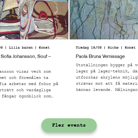
08
| Lilla baren
| Konst
Tisdag 18/08
| Riche
| Konst
 Sofia Johansson, Souf –
Paola Bruna Vernissage
Utställningen bygger på v
lager på lager-teknik, dä
ansson visar verk som
utforskar akrylens möjlig
met och föremålen ta
strävar mot att få materi
fia arbetar med fokus på
kännas levande. Målningar
rträtt och vardagliga
rå struktur med många tak
 fångar ögonblick som
lager och en kornighet. E
e bekanta och
grunden är satt applicera
sigt laddade.
kroppsliga formerna som f
tankarna till klassiskt m
Fler events
teckning, men i kontrast 
här grova ytan. Paola har