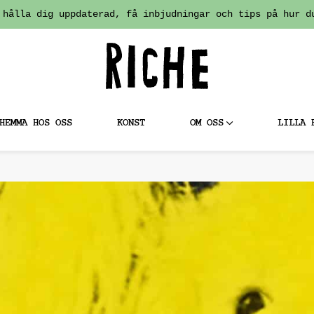
 hålla dig uppdaterad, få inbjudningar och tips på hur d
HEMMA HOS OSS
KONST
OM OSS
LILLA 