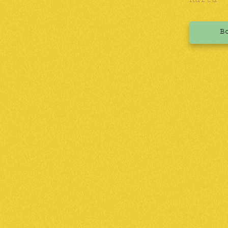
Karta
B