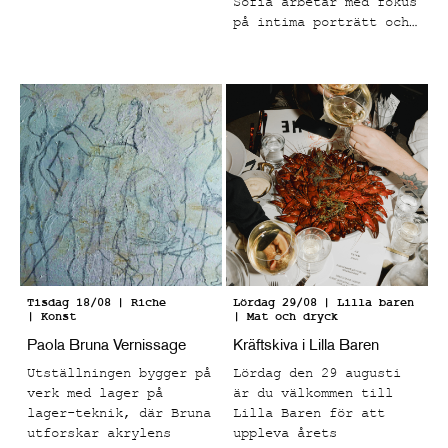
musiken står i centrum
Sofia arbetar med fokus
och tempot skruvas upp
på intima porträtt och
från sen kväll till
vardagliga motiv som
tidig morgon.
fångar ögonblick som
känns både bekanta och
känslomässigt laddade.
Tisdag 18/08
| Riche
Lördag 29/08
| Lilla baren
| Konst
| Mat och dryck
Paola Bruna Vernissage
Kräftskiva i Lilla Baren
Utställningen bygger på
Lördag den 29 augusti
verk med lager på
är du välkommen till
lager-teknik, där Bruna
Lilla Baren för att
utforskar akrylens
uppleva årets