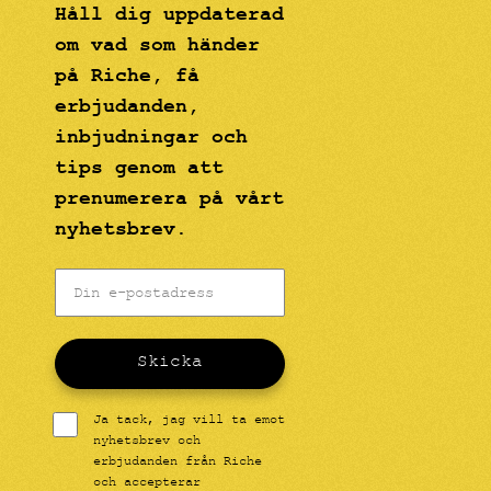
Håll dig uppdaterad
om vad som händer
på Riche, få
erbjudanden,
inbjudningar och
tips genom att
prenumerera på vårt
nyhetsbrev.
Skicka
Ja tack, jag vill ta emot
nyhetsbrev och
erbjudanden från Riche
och accepterar