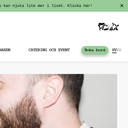
u kan njuta lite mer i livet. Klicka här!
BAREN
CATERING OCH EVENT
Boka bord
SV
EN