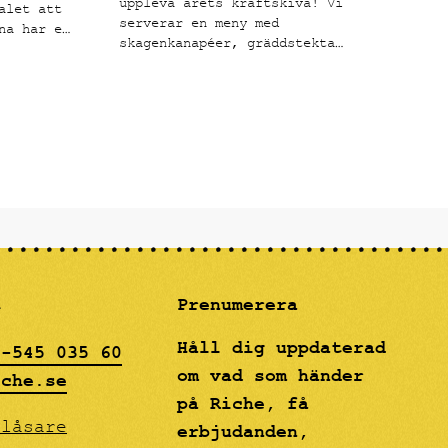
uppleva årets kräftskiva! Vi
alet att
serverar en meny med
na har en
skagenkanapéer, gräddstekta
tila
kantareller på toast, svenska
fter att
signalkräftor med klassiska
s de
tillbehör och en hallonfrangipane
ör
som avslutning.
åleri och
mot den
och
m
rt i
drömmig"
gon.
t
Prenumerera
Håll dig uppdaterad
8-545 035 60
om vad som händer
iche.se
på Riche, få
blåsare
erbjudanden,