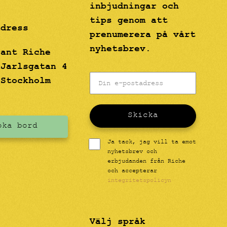
inbjudningar och
tips genom att
adress
prenumerera på vårt
nyhetsbrev.
rant Riche
 Jarlsgatan 4
 Stockholm
Skicka
oka bord
Ja tack, jag vill ta emot
nyhetsbrev och
erbjudanden från Riche
och accepterar
integritetspolicyn
Välj språk