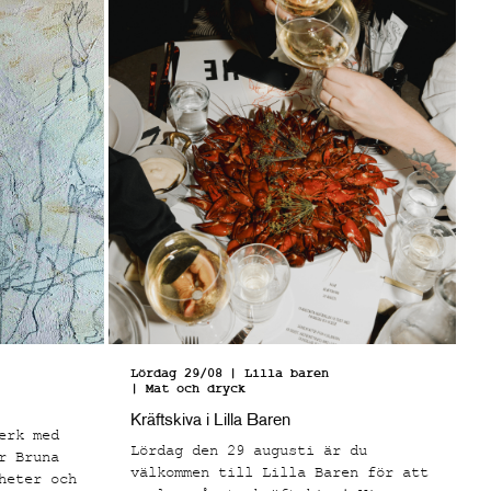
Lördag 29/08
| Lilla baren
| Mat och dryck
Kräftskiva i Lilla Baren
erk med
Lördag den 29 augusti är du
r Bruna
välkommen till Lilla Baren för att
heter och