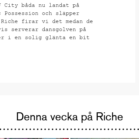
J City båda nu landat på
c Possession och släpper
 Riche firar vi det medan de
vis serverar dansgolven på
er i en solig glänta en bit
Denna vecka på Riche