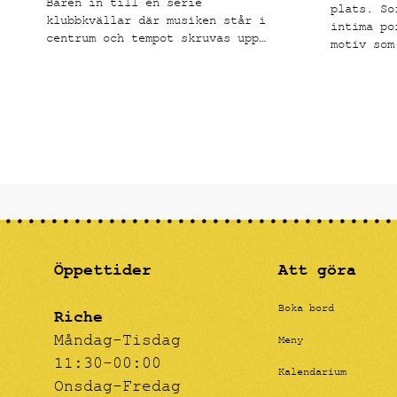
Baren in till en serie
plats. So
klubbkvällar där musiken står i
intima po
centrum och tempot skruvas upp
motiv som
från sen kväll till tidig morgon.
känns båd
känslomäs
Öppettider
Att göra
Boka bord
Riche
Måndag-Tisdag
Meny
11:30-00:00
Kalendarium
Onsdag-Fredag