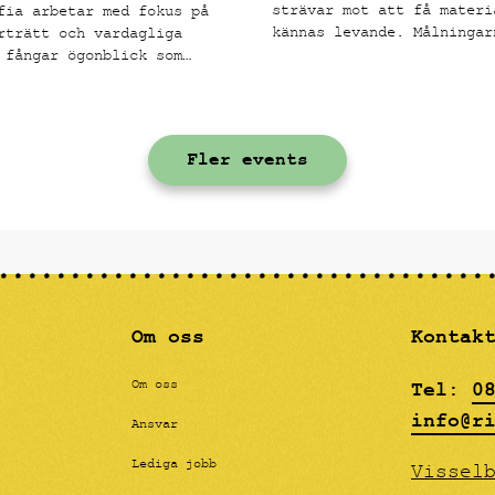
strävar mot att få materi
fia arbetar med fokus på
kännas levande. Målningar
rträtt och vardagliga
rå struktur med många tak
 fångar ögonblick som
lager och en kornighet. E
e bekanta och
grunden är satt applicera
sigt laddade.
kroppsliga formerna som f
tankarna till klassiskt m
Fler events
teckning, men i kontrast 
här grova ytan. Paola har
fördjupat sig i färglära 
nyanser som ska påminna o
oljemåleri, men helt utfö
akryl, effekten blir en "
känsla för betraktarens ö
Om oss
Kontak
Tel:
0
Om oss
info@r
Ansvar
Lediga jobb
Vissel