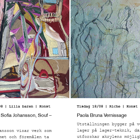
08
| Lilla baren
| Konst
Tisdag 18/08
| Riche
| Konst
 Sofia Johansson, Souf –
Paola Bruna Vernissage
Utställningen bygger på v
lager på lager-teknik, dä
ansson visar verk som
utforskar akrylens möjlig
met och föremålen ta