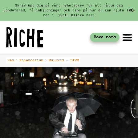
Skriv upp dig på vårt nyhetsbrev för att hålla dig
uppdaterad, få inbjudningar och tips på hur du kan njuta lite
mer i livet. Klicka här!
Boka bord
Fortsätt
Hem
Kalendarium
Mullvad – LIVE
till
innehållet