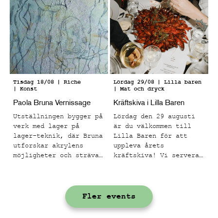
Tisdag 18/08
| Riche
Lördag 29/08
| Lilla baren
| Konst
| Mat och dryck
Paola Bruna Vernissage
Kräftskiva i Lilla Baren
Utställningen bygger på
Lördag den 29 augusti
verk med lager på
är du välkommen till
lager-teknik, där Bruna
Lilla Baren för att
utforskar akrylens
uppleva årets
möjligheter och strävar
kräftskiva! Vi serverar
mot att få materialet
en meny med
att kännas levande.
skagenkanapéer,
Målningarna har en rå
gräddstekta kantareller
Fler events
struktur med många
på toast, svenska
taktila lager och en
signalkräftor med
kornighet. Efter att
klassiska tillbehör och