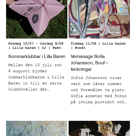
Fredag 10/07
-
Lördag 8/08
Tisdag 11/08
| Lilla baren
| Lilla baren
| DJ | Fest
| Konst
Sommarklubbar i Lilla Baren
Vernissage Sofia
Johansson, Souf –
Mellan den 10 juli och
teckningar
8 augusti bjuder
Sommarklubbarna i Lilla
Sofia Johansson visar
Baren in till en serie
verk som låter rummet
klubbkvällar där
och föremålen ta plats.
musiken står i centrum
Sofia arbetar med fokus
och tempot skruvas upp
på intima porträtt och
från sen kväll till
vardagliga motiv som
tidig morgon.
fångar ögonblick som
känns både bekanta och
känslomässigt laddade.