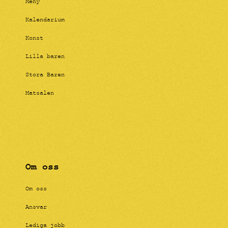
Meny
Kalendarium
Konst
Lilla baren
Stora Baren
Matsalen
Om oss
Om oss
Ansvar
Lediga jobb