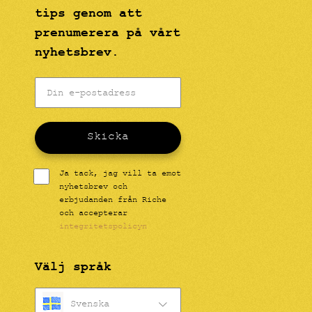
tips genom att
prenumerera på vårt
nyhetsbrev.
Skicka
Ja tack, jag vill ta emot
nyhetsbrev och
erbjudanden från Riche
och accepterar
integritetspolicyn
Välj språk
Svenska