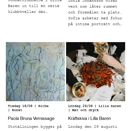
Sommarklubbarna i Lilla
Sofia Johansson visar
Baren in till en serie
verk som låter rummet
klubbkvällar där
och föremålen ta plats.
musiken står i centrum
Sofia arbetar med fokus
och tempot skruvas upp
på intima porträtt och
från sen kväll till
vardagliga motiv som
tidig morgon.
fångar ögonblick som
känns både bekanta och
känslomässigt laddade.
Tisdag 18/08
| Riche
Lördag 29/08
| Lilla baren
| Konst
| Mat och dryck
Paola Bruna Vernissage
Kräftskiva i Lilla Baren
Utställningen bygger på
Lördag den 29 augusti