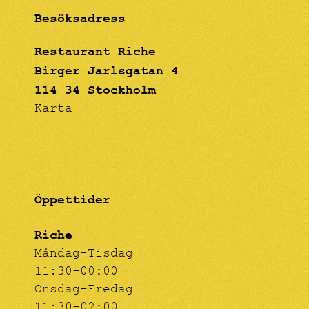
effekten blir en
Besöksadress
"drömmig" känsla för
betraktarens ögon.
Restaurant Riche
Birger Jarlsgatan 4
114 34 Stockholm
Karta
Öppettider
Riche
Måndag-Tisdag
11:30-00:00
Onsdag-Fredag
11:30-02:00