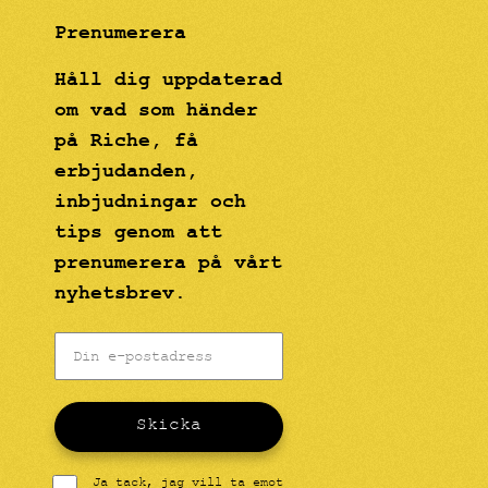
Prenumerera
Håll dig uppdaterad
om vad som händer
på Riche, få
erbjudanden,
inbjudningar och
tips genom att
prenumerera på vårt
nyhetsbrev.
Skicka
Ja tack, jag vill ta emot