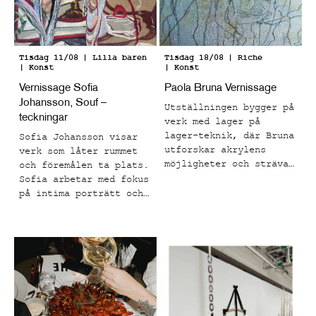
Tisdag 11/08
| Lilla baren
Tisdag 18/08
| Riche
| Konst
| Konst
Vernissage Sofia
Paola Bruna Vernissage
Johansson, Souf –
Utställningen bygger på
teckningar
verk med lager på
lager-teknik, där Bruna
Sofia Johansson visar
utforskar akrylens
verk som låter rummet
möjligheter och strävar
och föremålen ta plats.
mot att få materialet
Sofia arbetar med fokus
att kännas levande.
på intima porträtt och
Målningarna har en rå
vardagliga motiv som
struktur med många
fångar ögonblick som
taktila lager och en
känns både bekanta och
kornighet. Efter att
känslomässigt laddade.
grunden är satt
appliceras de
kroppsliga formerna som
för tankarna till