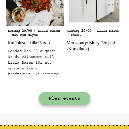
klassiskt måleri och
teckning, men i
kontrast mot den här
grova ytan. Paola har
fördjupat sig i
färglära och nyanser
Lördag 29/08
| Lilla baren
Tisdag 29/09
| Lilla baren
| Mat och dryck
| Konst
som ska påminna om
oljemåleri, men helt
Kräftskiva i Lilla Baren
Vernissage Molly Börjlind
utfört i akryl,
(Konstfack)
Lördag den 29 augusti
effekten blir en
är du välkommen till
"drömmig" känsla för
Lilla Baren för att
betraktarens ögon.
uppleva årets
kräftskiva! Vi serverar
en meny med
skagenkanapéer,
gräddstekta kantareller
Fler events
på toast, svenska
signalkräftor med
klassiska tillbehör och
en hallonfrangipane som
avslutning.