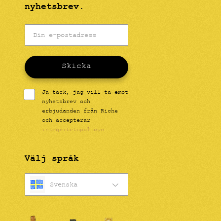
nyhetsbrev.
Skicka
Ja tack, jag vill ta emot
nyhetsbrev och
erbjudanden från Riche
och accepterar
integritetspolicyn
Välj språk
Svenska