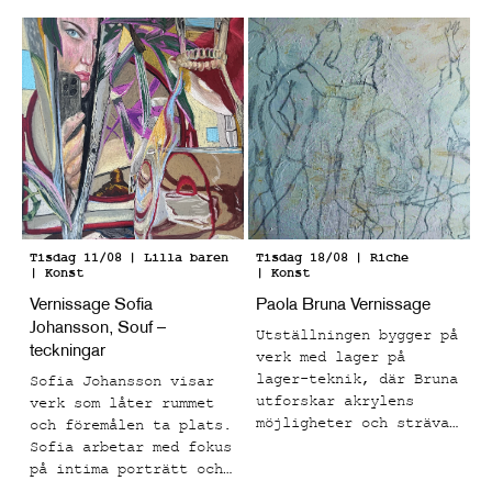
Tisdag 11/08
| Lilla baren
Tisdag 18/08
| Riche
| Konst
| Konst
Vernissage Sofia
Paola Bruna Vernissage
Johansson, Souf –
Utställningen bygger på
teckningar
verk med lager på
lager-teknik, där Bruna
Sofia Johansson visar
utforskar akrylens
verk som låter rummet
möjligheter och strävar
och föremålen ta plats.
mot att få materialet
Sofia arbetar med fokus
att kännas levande.
på intima porträtt och
Målningarna har en rå