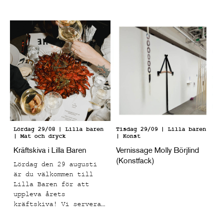
vardagliga motiv som
struktur med många
fångar ögonblick som
taktila lager och en
känns både bekanta och
kornighet. Efter att
känslomässigt laddade.
grunden är satt
appliceras de
kroppsliga formerna som
för tankarna till
klassiskt måleri och
teckning, men i
kontrast mot den här
grova ytan. Paola har
fördjupat sig i
färglära och nyanser
Lördag 29/08
| Lilla baren
Tisdag 29/09
| Lilla baren
| Mat och dryck
| Konst
som ska påminna om
oljemåleri, men helt
Kräftskiva i Lilla Baren
Vernissage Molly Börjlind
utfört i akryl,
(Konstfack)
Lördag den 29 augusti
effekten blir en
är du välkommen till
"drömmig" känsla för
Lilla Baren för att
betraktarens ögon.
uppleva årets
kräftskiva! Vi serverar
en meny med