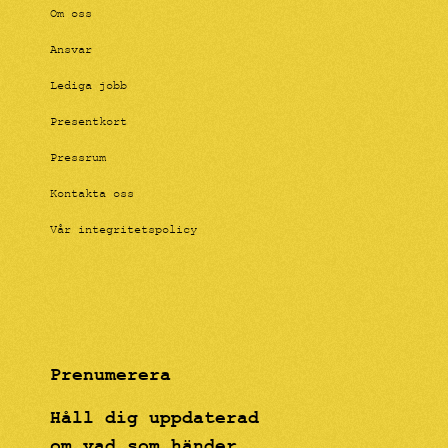
Om oss
Ansvar
Lediga jobb
Presentkort
Pressrum
Kontakta oss
Vår integritetspolicy
Prenumerera
Håll dig uppdaterad
om vad som händer