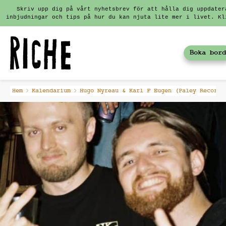
Skriv upp dig på vårt nyhetsbrev för att hålla dig uppdater
inbjudningar och tips på hur du kan njuta lite mer i livet. Kl
Boka bord
Fortsätt
Hem
Kalendarium
Hugo Nyreau & Karl F Eugen (Paley Recordi
till
innehållet