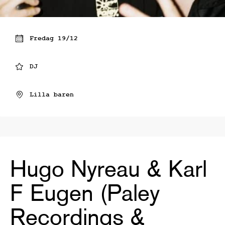
Fredag 19/12
DJ
Lilla baren
Hugo Nyreau & Karl
F Eugen (Paley
Recordings &