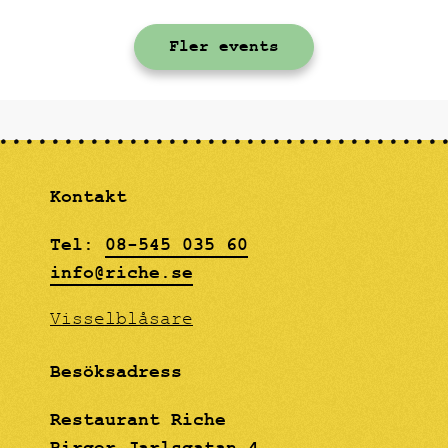
skagenkanapéer,
gräddstekta kantareller
Fler events
på toast, svenska
signalkräftor med
klassiska tillbehör och
en hallonfrangipane som
avslutning.
Kontakt
Tel:
08-545 035 60
info@riche.se
Visselblåsare
Besöksadress
Restaurant Riche