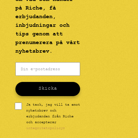
på Riche, få
erbjudanden,
inbjudningar och
tips genom att
prenumerera på vårt
nyhetsbrev.
Skicka
Ja tack, jag vill ta emot
nyhetsbrev och
erbjudanden från Riche
och accepterar
integritetspolicyn