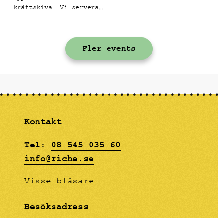
kräftskiva! Vi serverar
en meny med
skagenkanapéer,
gräddstekta kantareller
Fler events
på toast, svenska
signalkräftor med
klassiska tillbehör och
en hallonfrangipane som
avslutning.
Kontakt
Tel:
08-545 035 60
info@riche.se
Visselblåsare
Besöksadress