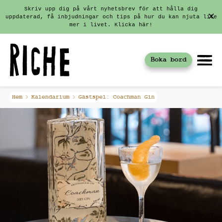
Skriv upp dig på vårt nyhetsbrev för att hålla dig
uppdaterad, få inbjudningar och tips på hur du kan njuta lite
mer i livet. Klicka här!
Boka bord
Fortsätt
Hem
Kalendarium
Gästspel: Coachman Gin
till
innehållet