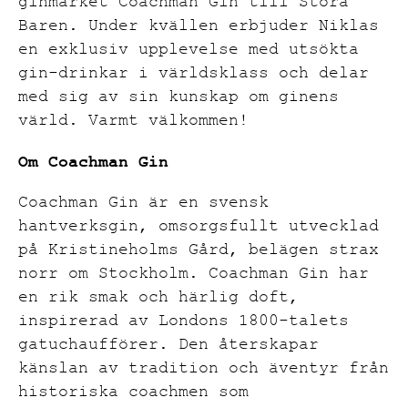
ginmärket
Coachman
Gin till Stora
Baren. Under kvällen erbjuder Niklas
en exklusiv upplevelse med utsökta
gin-drinkar i världsklass och delar
med sig av sin kunskap om ginens
värld. Varmt välkommen!
Om
Coachman
Gin
Coachman Gin är en svensk
hantverksgin, omsorgsfullt utvecklad
på Kristineholms Gård, belägen strax
norr om Stockholm. Coachman Gin har
en rik smak och härlig doft,
inspirerad av Londons 1800-talets
gatuchaufförer. Den återskapar
känslan av tradition och äventyr från
historiska coachmen som