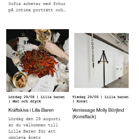
mot att få materialet
Sofia arbetar med fokus
att kännas levande.
på intima porträtt och
Målningarna har en rå
vardagliga motiv som
struktur med många
fångar ögonblick som
taktila lager och en
känns både bekanta och
kornighet. Efter att
känslomässigt laddade.
grunden är satt
appliceras de
kroppsliga formerna som
för tankarna till
klassiskt måleri och
teckning, men i
kontrast mot den här
grova ytan. Paola har
fördjupat sig i
färglära och nyanser
Lördag 29/08
| Lilla baren
Tisdag 29/09
| Lilla baren
| Mat och dryck
| Konst
som ska påminna om
oljemåleri, men helt
Kräftskiva i Lilla Baren
Vernissage Molly Börjlind
utfört i akryl,
(Konstfack)
Lördag den 29 augusti
effekten blir en
är du välkommen till
"drömmig" känsla för
Lilla Baren för att
betraktarens ögon.
uppleva årets