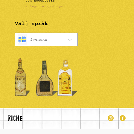
och accepterar
integritetspolicyn
Välj språk
Svenska