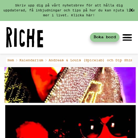
Skriv upp dig på vårt nyhetsbrev för att hålla dig
uppdaterad, få inbjudningar och tips på hur du kan njuta lite
mer i livet. Klicka här!
Boka bord
Fortsätt
Hem
Kalendarium
Andreas & Louis (Spicelab) och Dip Shim (
till
innehållet