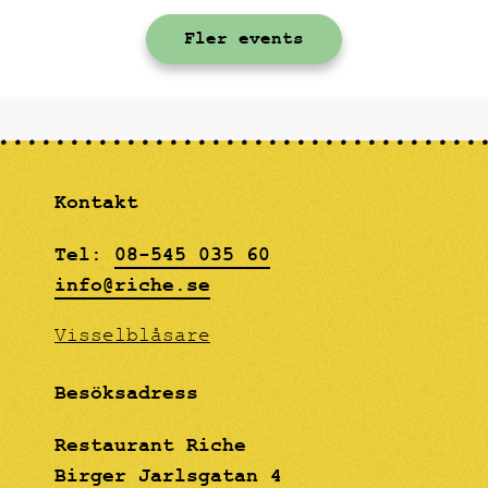
gräddstekta kantareller
Fler events
på toast, svenska
signalkräftor med
klassiska tillbehör och
en hallonfrangipane som
avslutning.
Kontakt
Tel:
08-545 035 60
info@riche.se
Visselblåsare
Besöksadress
Restaurant Riche
Birger Jarlsgatan 4