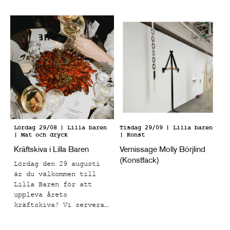
struktur med många
fångar ögonblick som
taktila lager och en
känns både bekanta och
kornighet. Efter att
känslomässigt laddade.
grunden är satt
appliceras de
kroppsliga formerna som
för tankarna till
klassiskt måleri och
teckning, men i
kontrast mot den här
grova ytan. Paola har
fördjupat sig i
färglära och nyanser
Lördag 29/08
| Lilla baren
Tisdag 29/09
| Lilla baren
| Mat och dryck
| Konst
som ska påminna om
oljemåleri, men helt
Kräftskiva i Lilla Baren
Vernissage Molly Börjlind
utfört i akryl,
(Konstfack)
Lördag den 29 augusti
effekten blir en
är du välkommen till
"drömmig" känsla för
Lilla Baren för att
betraktarens ögon.
uppleva årets
kräftskiva! Vi serverar
en meny med
skagenkanapéer,