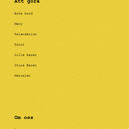
Att göra
Boka bord
Meny
Kalendarium
Konst
Lilla baren
Stora Baren
Matsalen
Om oss