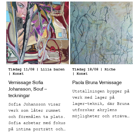
Tisdag 11/08
| Lilla baren
Tisdag 18/08
| Riche
| Konst
| Konst
Vernissage Sofia
Paola Bruna Vernissage
Johansson, Souf –
Utställningen bygger på
teckningar
verk med lager på
lager-teknik, där Bruna
Sofia Johansson visar
utforskar akrylens
verk som låter rummet
möjligheter och strävar
och föremålen ta plats.
mot att få materialet
Sofia arbetar med fokus
att kännas levande.
på intima porträtt och
Målningarna har en rå
vardagliga motiv som