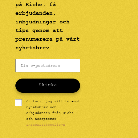
på Riche, få
erbjudanden,
inbjudningar och
tips genom att
prenumerera på vårt
nyhetsbrev.
Skicka
Ja tack, jag vill ta emot
nyhetsbrev och
erbjudanden från Riche
och accepterar
integritetspolicyn