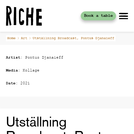
Book a table
Skip
Home
Art
Utställning Broadcast, Pontus Djanaieff
to
content
Artist:
Pontus Djanaieff
Media:
Kollage
Date:
2021
Utställning