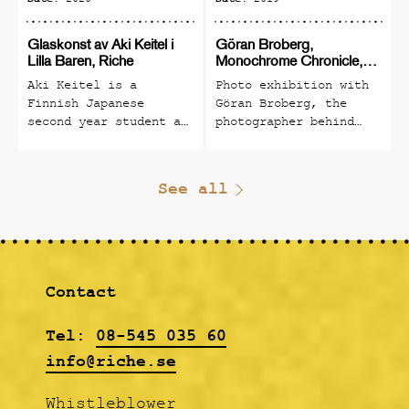
2020
2019
Glaskonst av Aki Keitel i
Göran Broberg,
Lilla Baren, Riche
Monochrome Chronicle,
fotoutställning
Aki Keitel is a
Photo exhibition with
Finnish Japanese
Göran Broberg, the
second year student at
photographer behind
Riksglasskolan,
The Monochrome
Pukeberg in Småland.
Chronicle No. 5
(classy winner of many
See all
international awards,
the black and white
photographic journal
about The Hives).
Contact
Tel:
08-545 035 60
info@riche.se
Whistleblower