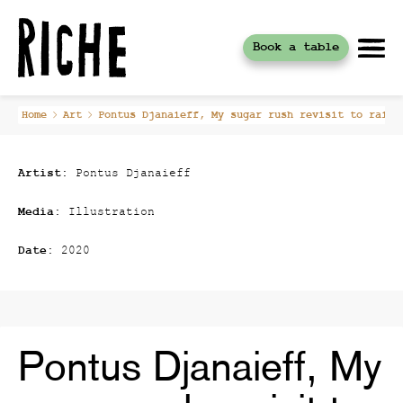
Book a table
Skip
Home
Art
Pontus Djanaieff, My sugar rush revisit to rainb
to
content
Artist:
Pontus Djanaieff
Media:
Illustration
Date:
2020
Pontus Djanaieff, My