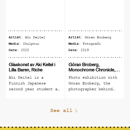
Artist:
Artist:
Aki Keitel
Göran Broberg
Media:
Media:
Skulptur
Fotografi
Date:
Date:
2020
2019
Glaskonst av Aki Keitel i
Göran Broberg,
Lilla Baren, Riche
Monochrome Chronicle,
fotoutställning
Aki Keitel is a
Photo exhibition with
Finnish Japanese
Göran Broberg, the
second year student at
photographer behind
Riksglasskolan,
The Monochrome
Pukeberg in Småland.
Chronicle No. 5
(classy winner of many
See all
international awards,
the black and white
photographic journal