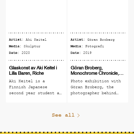
Artist:
Artist:
Aki Keitel
Göran Broberg
Media:
Media:
Skulptur
Fotografi
Date:
Date:
2020
2019
Glaskonst av Aki Keitel i
Göran Broberg,
Lilla Baren, Riche
Monochrome Chronicle,
fotoutställning
Aki Keitel is a
Photo exhibition with
Finnish Japanese
Göran Broberg, the
second year student at
photographer behind
Riksglasskolan,
The Monochrome
Pukeberg in Småland.
Chronicle No. 5
(classy winner of many
See all
international awards,
the black and white
photographic journal