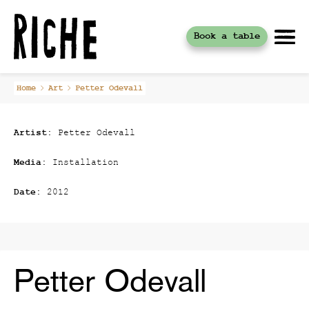
Book a table
Skip
Home
Art
Petter Odevall
to
content
Artist:
Petter Odevall
Media:
Installation
Date:
2012
Petter Odevall