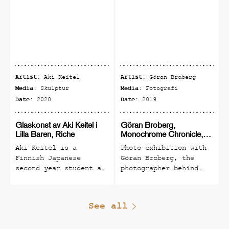
Artist:
Artist:
Aki Keitel
Göran Broberg
Media:
Media:
Skulptur
Fotografi
Date:
Date:
2020
2019
Glaskonst av Aki Keitel i
Göran Broberg,
Lilla Baren, Riche
Monochrome Chronicle,
fotoutställning
Aki Keitel is a
Photo exhibition with
Finnish Japanese
Göran Broberg, the
second year student at
photographer behind
Riksglasskolan,
The Monochrome
Pukeberg in Småland.
Chronicle No. 5
(classy winner of many
See all
international awards,
the black and white