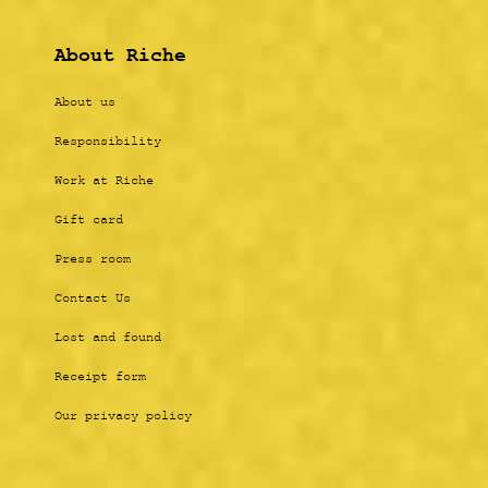
About Riche
About us
Responsibility
Work at Riche
Gift card
Press room
Contact Us
Lost and found
Receipt form
Our privacy policy