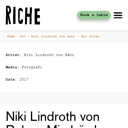
Book a table
Skip
Home
Art
Niki Lindroth von Bahr – Min börda
to
content
Artist:
Niki Lindroth von Bahr
Media:
Fotografi
Date:
2017
Niki Lindroth von