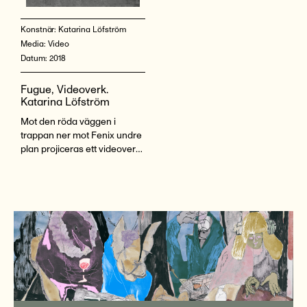
Konstnär:
Katarina Löfström
Media:
Video
Datum:
2018
Fugue, Videoverk.
Katarina Löfström
Mot den röda väggen i
trappan ner mot Fenix undre
plan projiceras ett videoverk
av Katarina Löfström, verket
heter Fugue och har
inspirerats av fåglars
flockrörelser och även av
Boids algoritmer.