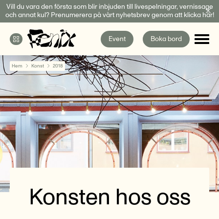
Fortsätt
Vill du vara den första som blir inbjuden till livespelningar, vernissage
och annat kul? Prenumerera på vårt nyhetsbrev genom att klicka här!
till
innehållet
Event
Boka bord
Hem
Konst
2018
Konsten hos oss