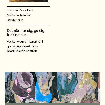
Konstnär:
Andil Dahl
Media:
Installation
Datum:
2022
Det närmar sig, ge dig
fucking hän
Verket visar en karaktär i
gamla Apoteket Fenix
produktskåp i entrén.
Karaktären befinner sig inför
någonting, en ständig
framåtrörelse, i lågt tempo.