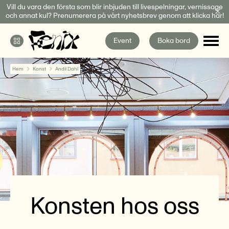
Fortsätt
Vill du vara den första som blir inbjuden till livespelningar, vernissage
och annat kul? Prenumerera på vårt nyhetsbrev genom att klicka här!
till
innehållet
Event
Boka bord
Hem
Konst
Andil Dahl
Konsten hos oss