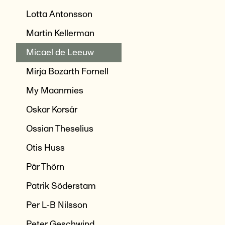
Lotta Antonsson
Martin Kellerman
Micael de Leeuw
Mirja Bozarth Fornell
My Maanmies
Oskar Korsár
Ossian Theselius
Otis Huss
Pär Thörn
Patrik Söderstam
Per L-B Nilsson
Peter Geschwind