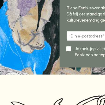
Riche Fenix sover ald
Så följ det ständiga
kulturevenemang gen
Ja tack, jag vil
Fenix och acce