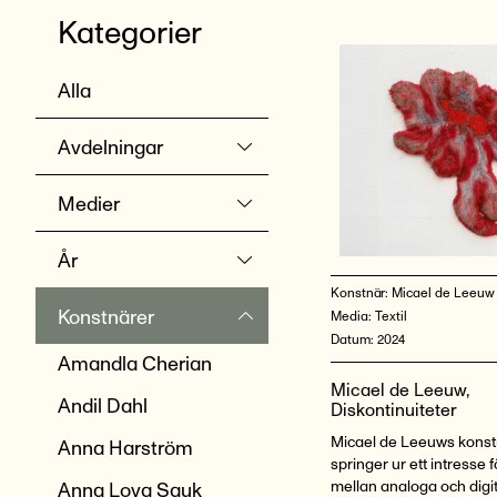
Kategorier
Alla
Avdelningar
Medier
År
Konstnär:
Micael de Leeuw
Konstnärer
Media:
Textil
Datum:
2024
Amandla Cherian
Micael de Leeuw,
Andil Dahl
Diskontinuiteter
Micael de Leeuws kons
Anna Harström
springer ur ett intresse 
mellan analoga och digi
Anna Lova Sauk