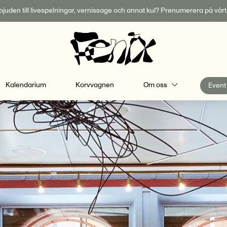
inbjuden till livespelningar, vernissage och annat kul? Prenumerera på vår
Kalendarium
Korvvagnen
Om oss
Event