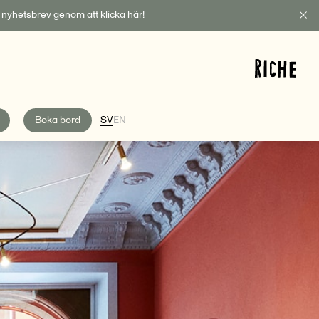
t nyhetsbrev genom att klicka här!
Boka bord
SV
EN