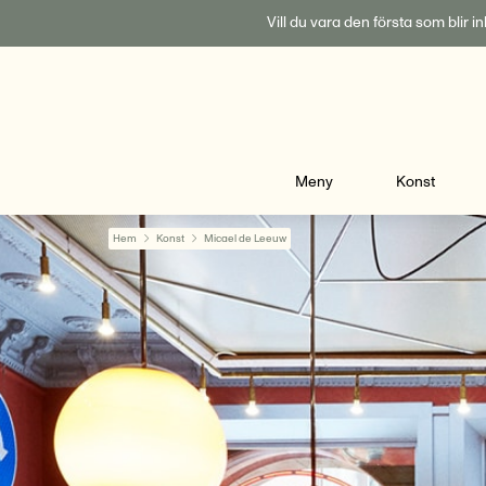
Fortsätt
Vill du vara den första som blir 
till
innehållet
Meny
Konst
Hem
Konst
Micael de Leeuw