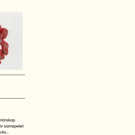
tnärskap
för samspelet
tala