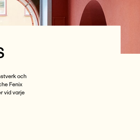
s
onstverk och
iche Fenix
r vid varje