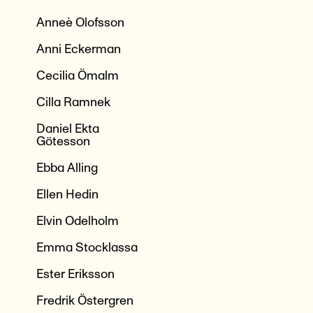
arbetsmetoder; möten 
Anneè Olofsson
såväl simultana som öv
En gemensam nämnare f
Anni Eckerman
det pågående sökandet
utforskandet, något som
Cecilia Ömalm
vi här har att göra med e
process och föränderlig
Cilla Ramnek
risktagande och förnyels
centrum.
Daniel Ekta
Götesson
Ebba Alling
Ellen Hedin
Elvin Odelholm
Emma Stocklassa
Ester Eriksson
Fredrik Östergren