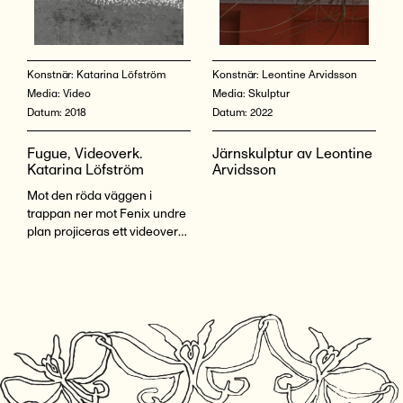
Konstnär:
Katarina Löfström
Konstnär:
Leontine Arvidsson
Media:
Video
Media:
Skulptur
Datum:
2018
Datum:
2022
Fugue, Videoverk.
Järnskulptur av Leontine
Katarina Löfström
Arvidsson
Mot den röda väggen i
trappan ner mot Fenix undre
plan projiceras ett videoverk
av Katarina Löfström, verket
heter Fugue och har
inspirerats av fåglars
flockrörelser och även av
Boids algoritmer.