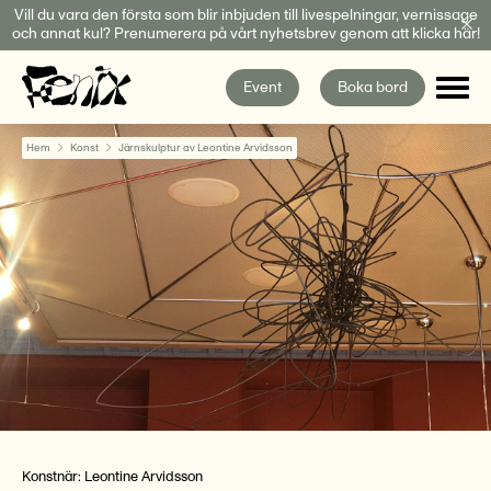
Fortsätt
Vill du vara den första som blir inbjuden till livespelningar, vernissage
och annat kul? Prenumerera på vårt nyhetsbrev genom att klicka här!
till
innehållet
Event
Boka bord
Hem
Konst
Järnskulptur av Leontine Arvidsson
Konstnär:
Leontine Arvidsson